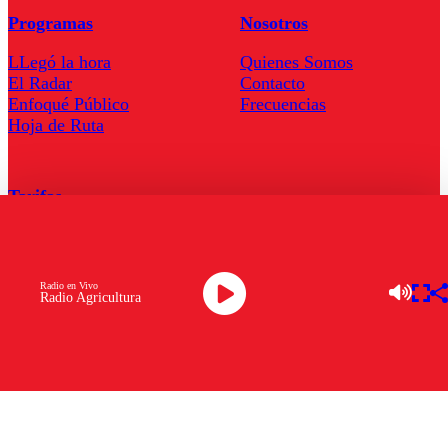
Programas
Nosotros
LLegó la hora
Quienes Somos
El Radar
Contacto
Enfoqué Público
Frecuencias
Hoja de Ruta
Tarifas
Comercial
Tarifas Servel Radio
Radio en Vivo
Radio Agricultura
Radio en Vivo
TV en Vivo
Descarga la APP