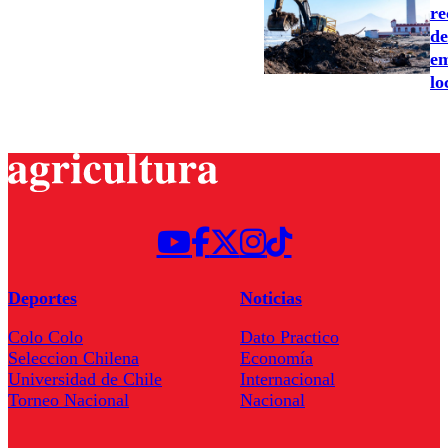
re
de
em
lo
Deportes
Noticias
Colo Colo
Dato Practico
Seleccion Chilena
Economía
Universidad de Chile
Internacional
Torneo Nacional
Nacional