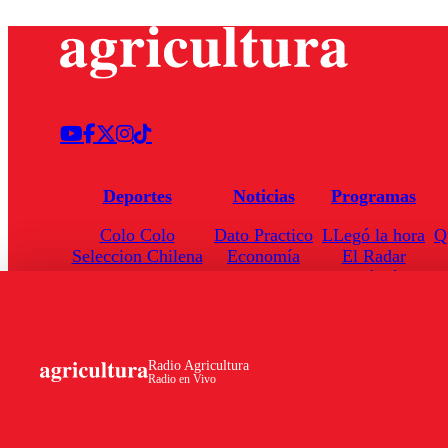
Deportes
Noticias
Programas
Colo Colo
Dato Practico
LLegó la hora
Q
Seleccion Chilena
Economía
El Radar
Universidad de Chile
Internacional
Enfoqué Público
Torneo Nacional
Nacional
Hoja de Ruta
Radio Agricultura
Radio en Vivo