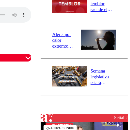
activa
temblor
mensajería
sacude el
SAE
norte del país:
revisa la
magnitud y el
epicentro
Alerta por
calor
extremo:
Senapred
activa Alerta
Temprana
Preventiva en
Semana
tres comunas
legislativa
estará
marcada por
el fin de la
tramitación
del proyecto
de
reconstrucción
Señal 2
omentario