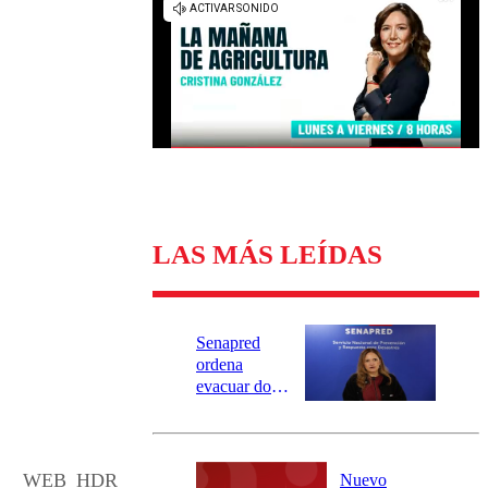
Universidad Católica
Política
Universidad de Chile
Sustentabilidad
LAS MÁS LEÍDAS
Senapred
ordena
evacuar dos
sectores de
Carahue por
desborde del
río Damas:
WEB_HDR
Nuevo