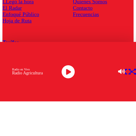
LLegó la hora
Quienes Somos
El Radar
Contacto
Enfoqué Público
Frecuencias
Hoja de Ruta
Tarifas
Comercial
Tarifas Servel Radio
Radio en Vivo
Radio Agricultura
Radio en Vivo
TV en Vivo
Descarga la APP