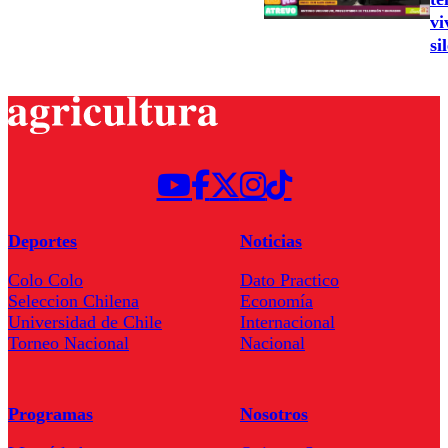
vi
si
Deportes
Noticias
Colo Colo
Dato Practico
Seleccion Chilena
Economía
Universidad de Chile
Internacional
Torneo Nacional
Nacional
Programas
Nosotros