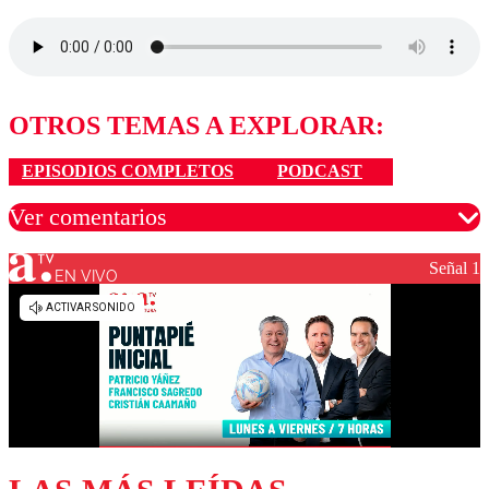
OTROS TEMAS A EXPLORAR:
EPISODIOS COMPLETOS
PODCAST
Ver comentarios
Señal 1
EN VIVO
Los comentarios son moderados para garantizar un
diálogo respetuoso.
Nombre
Correo