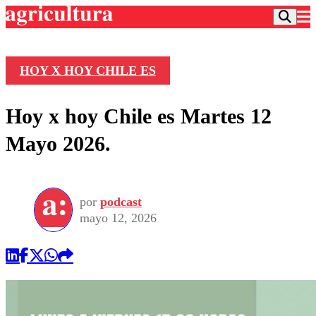
HOY X HOY CHILE ES
Podcast
Hoy x hoy Chile es Martes 12
Frecuencias
Agricultura TV
Mayo 2026.
Deportes
Entretención
Colo Colo
Noticias
Motor
por
podcast
Vida Social
Otros Deportes
Dato Practico
mayo 12, 2026
Publicaciones en medios
Seleccion Chilena
Economía
Opinión
Torneo Internacional
Internacional
Programas
Torneo Nacional
Nacional
Comercial
Universidad Católica
Política
Universidad de Chile
Sustentabilidad