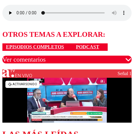
OTROS TEMAS A EXPLORAR:
EPISODIOS COMPLETOS
PODCAST
Ver comentarios
Señal 1
EN VIVO
Los comentarios son moderados para garantizar un
diálogo respetuoso.
Nombre
Correo