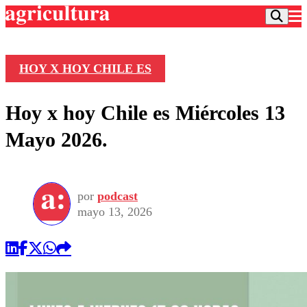
HOY X HOY CHILE ES
Podcast
Hoy x hoy Chile es Miércoles 13
Frecuencias
Agricultura TV
Mayo 2026.
Deportes
Entretención
Colo Colo
Noticias
Motor
por
podcast
Vida Social
Otros Deportes
Dato Practico
mayo 13, 2026
Publicaciones en medios
Seleccion Chilena
Economía
Opinión
Torneo Internacional
Internacional
Programas
Torneo Nacional
Nacional
Comercial
Universidad Católica
Política
Universidad de Chile
Sustentabilidad