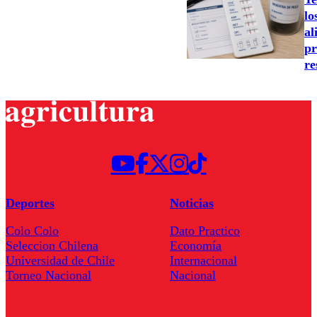
lo
al
pr
re
Deportes
Noticias
Colo Colo
Dato Practico
Seleccion Chilena
Economía
Universidad de Chile
Internacional
Torneo Nacional
Nacional