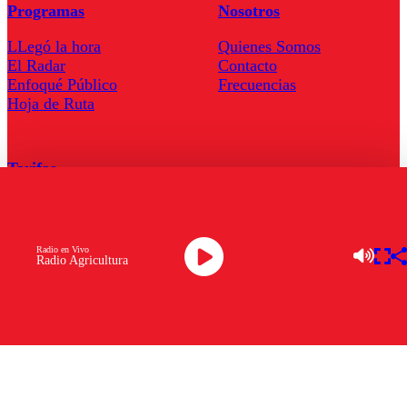
Programas
Nosotros
LLegó la hora
Quienes Somos
El Radar
Contacto
Enfoqué Público
Frecuencias
Hoja de Ruta
Tarifas
Comercial
Tarifas Servel Radio
Radio en Vivo
Radio Agricultura
Radio en Vivo
TV en Vivo
Descarga la APP