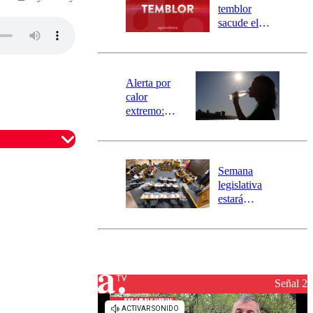
activa
temblor
mensajería
sacude el
SAE
norte del país:
revisa la
magnitud y el
epicentro
Alerta por
calor
extremo:
Senapred
activa Alerta
Temprana
Preventiva en
Semana
tres comunas
legislativa
estará
marcada por
el fin de la
tramitación
del proyecto
de
reconstrucción
Señal 2
omentario