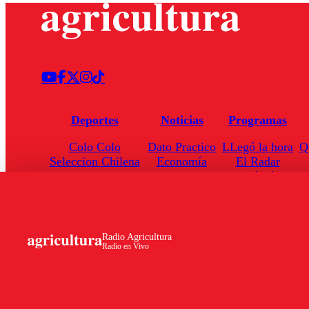
Deportes
Noticias
Programas
Colo Colo
Dato Practico
LLegó la hora
Q
Seleccion Chilena
Economía
El Radar
Universidad de Chile
Internacional
Enfoqué Público
Torneo Nacional
Nacional
Hoja de Ruta
Radio Agricultura
Radio en Vivo