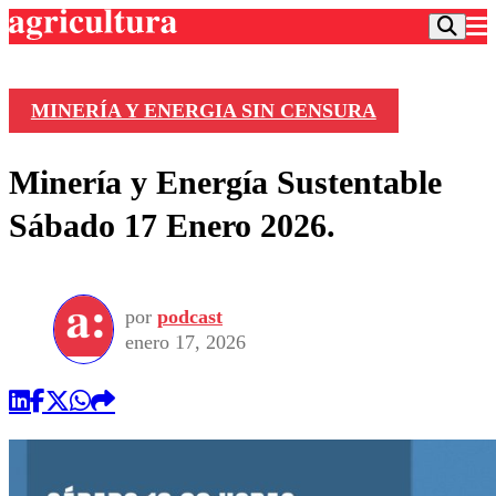
MINERÍA Y ENERGIA SIN CENSURA
Podcast
Minería y Energía Sustentable
Frecuencias
Agricultura TV
Sábado 17 Enero 2026.
Deportes
Entretención
Colo Colo
Noticias
Motor
por
podcast
Vida Social
Otros Deportes
Dato Practico
enero 17, 2026
Publicaciones en medios
Seleccion Chilena
Economía
Opinión
Torneo Internacional
Internacional
Programas
Torneo Nacional
Nacional
Comercial
Universidad Católica
Política
Universidad de Chile
Sustentabilidad