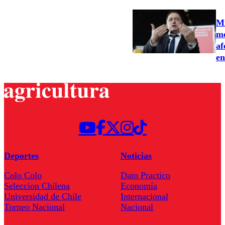
Mi
me
af
en
Deportes
Noticias
Colo Colo
Dato Practico
Seleccion Chilena
Economía
Universidad de Chile
Internacional
Torneo Nacional
Nacional