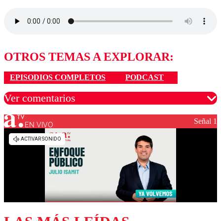
OTROS TEMAS A EXPLORAR:
EPISODIOS COMPLETOS
PODCAST
Ver comentarios
Señal 1
EN VIVO
Los comentarios son moderados para garantizar un
diálogo respetuoso.
Nombre
Correo