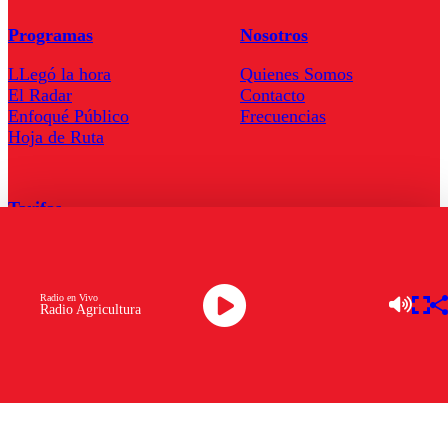
Programas
Nosotros
LLegó la hora
Quienes Somos
El Radar
Contacto
Enfoqué Público
Frecuencias
Hoja de Ruta
Tarifas
Comercial
Tarifas Servel Radio
Radio en Vivo
Radio Agricultura
Radio en Vivo
TV en Vivo
Descarga la APP