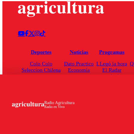
Deportes
Noticias
Programas
Colo Colo
Dato Practico
LLegó la hora
Q
Seleccion Chilena
Economía
El Radar
Universidad de Chile
Internacional
Enfoqué Público
Torneo Nacional
Nacional
Hoja de Ruta
Radio Agricultura
Radio en Vivo