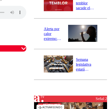
activa
temblor
mensajería
sacude el
SAE
norte del país:
revisa la
magnitud y el
epicentro
Alerta por
calor
extremo:
Senapred
activa Alerta
Temprana
Preventiva en
Semana
tres comunas
legislativa
estará
marcada por
el fin de la
tramitación
del proyecto
de
reconstrucción
Señal 2
omentario