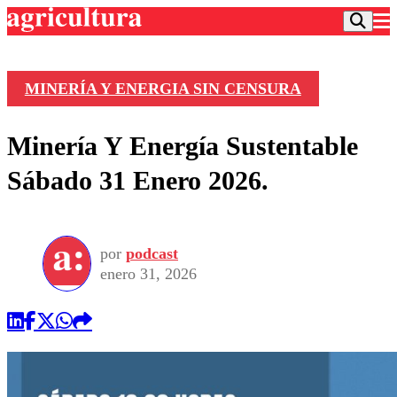
MINERÍA Y ENERGIA SIN CENSURA
Podcast
Minería Y Energía Sustentable
Frecuencias
Agricultura TV
Sábado 31 Enero 2026.
Deportes
Entretención
Colo Colo
Noticias
Motor
por
podcast
Vida Social
Otros Deportes
Dato Practico
enero 31, 2026
Publicaciones en medios
Seleccion Chilena
Economía
Opinión
Torneo Internacional
Internacional
Programas
Torneo Nacional
Nacional
Comercial
Universidad Católica
Política
Universidad de Chile
Sustentabilidad