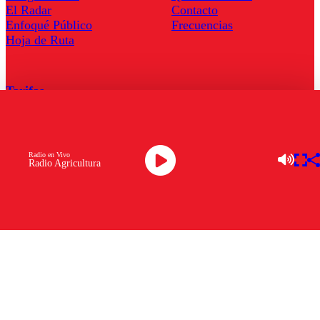
El Radar
Contacto
Enfoqué Público
Frecuencias
Hoja de Ruta
Tarifas
Comercial
Tarifas Servel Radio
Radio en Vivo
Radio Agricultura
Radio en Vivo
TV en Vivo
Descarga la APP