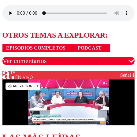
OTROS TEMAS A EXPLORAR:
EPISODIOS COMPLETOS
PODCAST
Ver comentarios
Señal 1
EN VIVO
Los comentarios son moderados para garantizar un
diálogo respetuoso.
Nombre
Correo