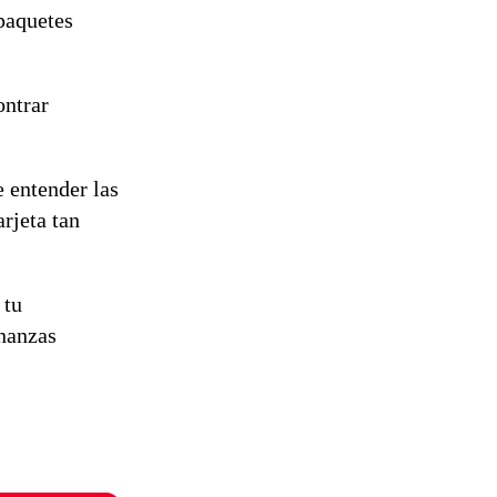
paquetes
ontrar
e entender las
rjeta tan
 tu
inanzas