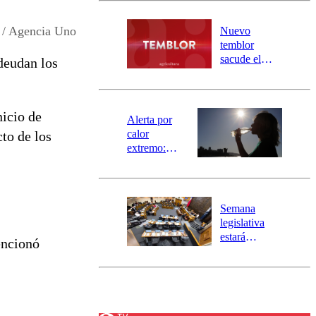
desborde del
río Damas:
 / Agencia Uno
Nuevo
activa
temblor
mensajería
sacude el
deudan los
SAE
norte del país:
revisa la
magnitud y el
nicio de
epicentro
Alerta por
calor
cto de los
extremo:
Senapred
activa Alerta
Temprana
Preventiva en
Semana
tres comunas
legislativa
estará
encionó
marcada por
el fin de la
tramitación
del proyecto
de