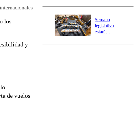
activa Alerta
internacionales
Temprana
Preventiva en
Semana
o los
tres comunas
legislativa
estará
marcada por
esibilidad y
el fin de la
tramitación
del proyecto
de
reconstrucción
 lo
rta de vuelos