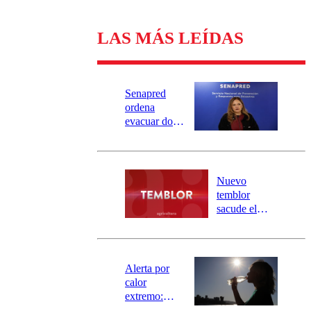
LAS MÁS LEÍDAS
Senapred
ordena
evacuar dos
sectores de
Carahue por
desborde del
río Damas:
Nuevo
activa
temblor
mensajería
sacude el
SAE
norte del país:
revisa la
magnitud y el
epicentro
Alerta por
calor
extremo:
Senapred