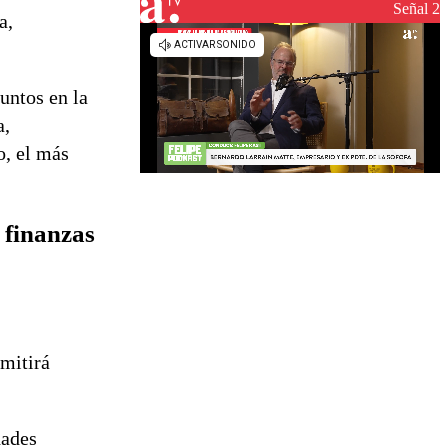
reconstrucción
Señal 2
a,
untos en la
a,
o, el más
 finanzas
rmitirá
dades