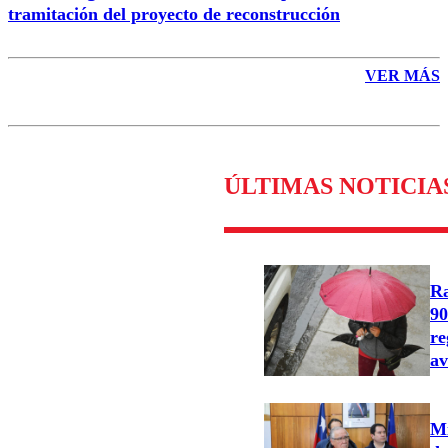
tramitación del proyecto de reconstrucción
VER MÁS
ÚLTIMAS NOTICIA
Ra
90
re
av
Mi