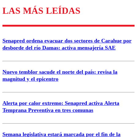
LAS MÁS LEÍDAS
Los comentarios son moderados para garantizar un
diálogo respetuoso.
Nombre
Senapred ordena evacuar dos sectores de Carahue por
Correo
desborde del río Damas: activa mensajería SAE
Nuevo temblor sacude el norte del país: revisa la
magnitud y el epicentro
Enviar comentario
Alerta por calor extremo: Senapred activa Alerta
Temprana Preventiva en tres comunas
Semana legislativa estará marcada por el fin de la