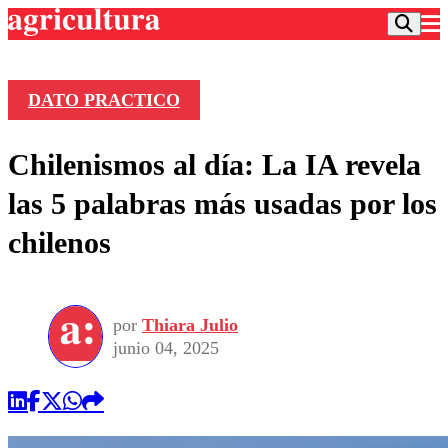
DATO PRACTICO
Podcast
Chilenismos al día: La IA revela
Frecuencias
Agricultura TV
las 5 palabras más usadas por los
Deportes
chilenos
Entretención
Colo Colo
Noticias
Motor
Vida Social
Otros Deportes
Dato Practico
Publicaciones en medios
por
Thiara Julio
Seleccion Chilena
Economía
Opinión
junio 04, 2025
Torneo Internacional
Internacional
Programas
Torneo Nacional
Nacional
Comercial
Universidad Católica
Política
Universidad de Chile
Sustentabilidad