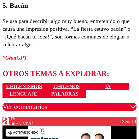
5.
Bacán
Se usa para describir algo muy bueno, entretenido o que
causa una impresión positiva. “La fiesta estuvo bacán” o
“¡Qué bacán tu idea!”, son formas comunes de elogiar o
celebrar algo.
*ChatGPT.
OTROS TEMAS A EXPLORAR:
CHILENISMOS
CHILENOS
IA
LENGUAJE
PALABRAS
Ver comentarios
Señal 1
EN VIVO
Los comentarios son moderados para garantizar un
diálogo respetuoso.