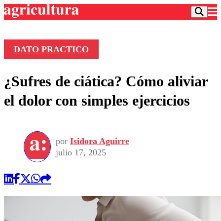
DATO PRACTICO
Podcast
¿Sufres de ciática? Cómo aliviar
Frecuencias
Agricultura TV
el dolor con simples ejercicios
Deportes
Entretención
Colo Colo
Noticias
Motor
por
Isidora Aguirre
Vida Social
Otros Deportes
Dato Practico
julio 17, 2025
Publicaciones en medios
Seleccion Chilena
Economía
Opinión
Torneo Internacional
Internacional
Programas
Torneo Nacional
Nacional
Comercial
Universidad Católica
Política
Universidad de Chile
Sustentabilidad