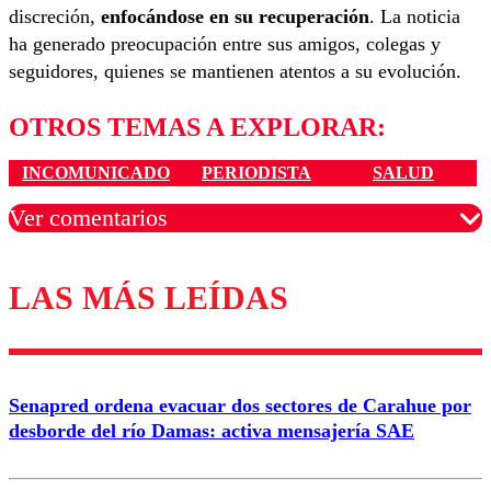
discreción,
enfocándose en su recuperación
. La noticia
ha generado preocupación entre sus amigos, colegas y
seguidores, quienes se mantienen atentos a su evolución.
OTROS TEMAS A EXPLORAR:
INCOMUNICADO
PERIODISTA
SALUD
Ver comentarios
LAS MÁS LEÍDAS
Los comentarios son moderados para garantizar un
diálogo respetuoso.
Nombre
Senapred ordena evacuar dos sectores de Carahue por
Correo
desborde del río Damas: activa mensajería SAE