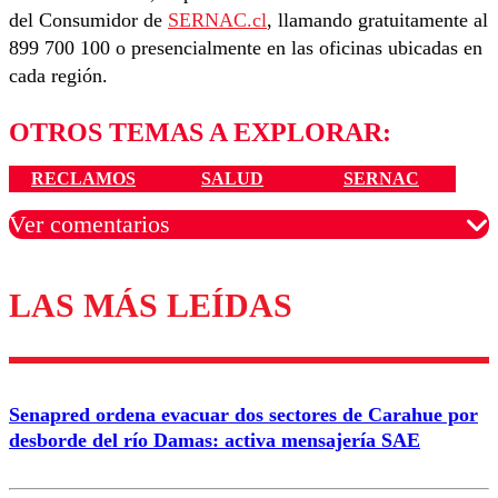
del Consumidor de
SERNAC.cl
, llamando gratuitamente al
899 700 100 o presencialmente en las oficinas ubicadas en
cada región.
OTROS TEMAS A EXPLORAR:
RECLAMOS
SALUD
SERNAC
Ver comentarios
LAS MÁS LEÍDAS
Los comentarios son moderados para garantizar un
diálogo respetuoso.
Nombre
Senapred ordena evacuar dos sectores de Carahue por
Correo
desborde del río Damas: activa mensajería SAE