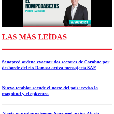
Nombre
Correo
LAS MÁS LEÍDAS
Enviar comentario
Senapred ordena evacuar dos sectores de Carahue por
desborde del río Damas: activa mensajería SAE
Nuevo temblor sacude el norte del país: revisa la
magnitud y el epicentro
Alerta por calor extremo: Senapred activa Alerta