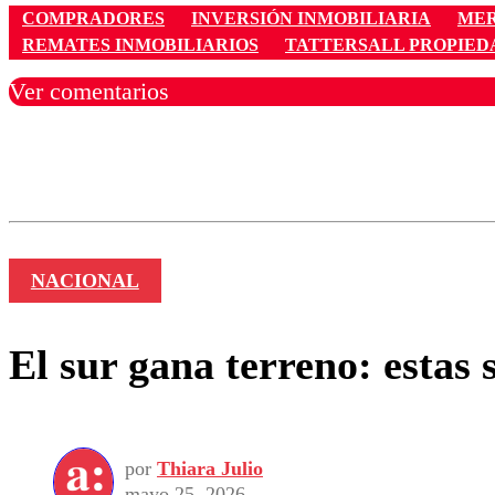
COMPRADORES
INVERSIÓN INMOBILIARIA
MER
REMATES INMOBILIARIOS
TATTERSALL PROPIED
Ver comentarios
Los comentarios son moder
Nombre
NACIONAL
El sur gana terreno: estas 
por
Thiara Julio
mayo 25, 2026