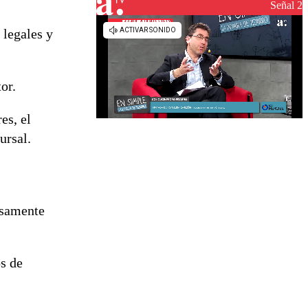
reconstrucción
Señal 2
 legales y
or.
es, el
ursal.
dosamente
os de