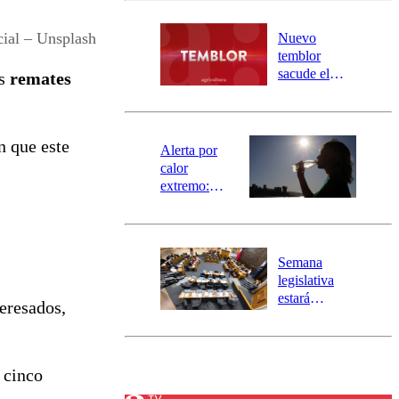
desborde del
río Damas:
ial – Unsplash
Nuevo
activa
temblor
mensajería
sacude el
os
remates
SAE
norte del país:
revisa la
magnitud y el
n que este
epicentro
Alerta por
calor
extremo:
Senapred
activa Alerta
Temprana
Preventiva en
Semana
tres comunas
legislativa
estará
eresados,
marcada por
el fin de la
tramitación
del proyecto
 cinco
de