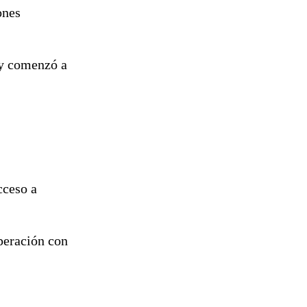
ones
 y comenzó a
cceso a
operación con