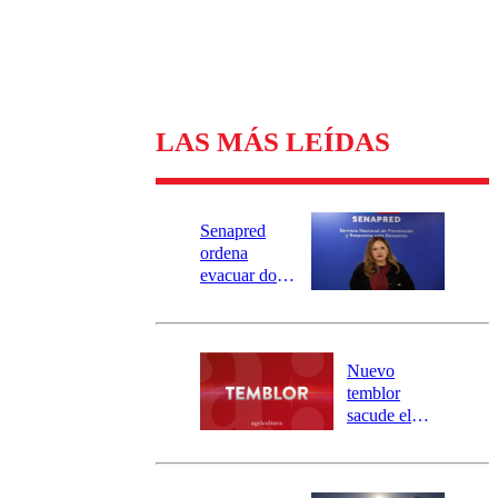
LAS MÁS LEÍDAS
Senapred
ordena
evacuar dos
sectores de
Carahue por
desborde del
río Damas:
Nuevo
activa
temblor
mensajería
sacude el
SAE
norte del país:
revisa la
magnitud y el