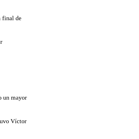
 final de
r
do un mayor
tuvo Víctor