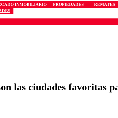
CADO INMOBILIARIO
PROPIEDADES
REMATES
ADES
ados para garantizar un diálogo respetuoso.
Correo
Enviar c
son las ciudades favoritas p