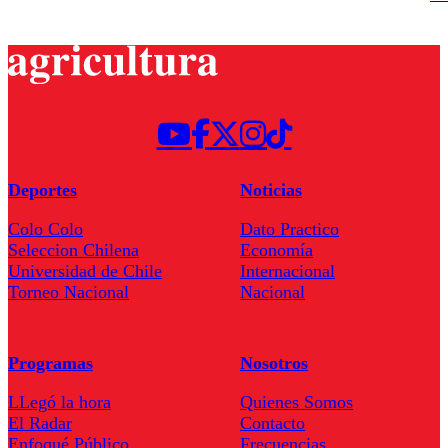
Deportes
Noticias
Colo Colo
Dato Practico
Seleccion Chilena
Economía
Universidad de Chile
Internacional
Torneo Nacional
Nacional
Programas
Nosotros
LLegó la hora
Quienes Somos
El Radar
Contacto
Enfoqué Público
Frecuencias