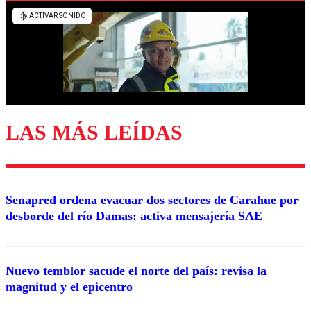
Los comentarios son moderados para garantizar un
diálogo respetuoso.
Nombre
Correo
LAS MÁS LEÍDAS
Enviar comentario
Senapred ordena evacuar dos sectores de Carahue por
desborde del río Damas: activa mensajería SAE
Nuevo temblor sacude el norte del país: revisa la
magnitud y el epicentro