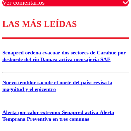
Ver comentarios
LAS MÁS LEÍDAS
Los comentarios son moderados para garantizar un
diálogo respetuoso.
Nombre
Senapred ordena evacuar dos sectores de Carahue por
Correo
desborde del río Damas: activa mensajería SAE
Nuevo temblor sacude el norte del país: revisa la
magnitud y el epicentro
Enviar comentario
Alerta por calor extremo: Senapred activa Alerta
Temprana Preventiva en tres comunas