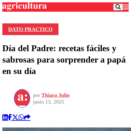
DATO PRACTICO
Podcast
Día del Padre: recetas fáciles y
Frecuencias
Agricultura TV
sabrosas para sorprender a papá
Deportes
en su día
Entretención
Colo Colo
Noticias
Motor
Vida Social
Otros Deportes
Dato Practico
Publicaciones en medios
por
Thiara Julio
Seleccion Chilena
Economía
Opinión
junio 13, 2025
Torneo Internacional
Internacional
Programas
Torneo Nacional
Nacional
Comercial
Universidad Católica
Política
Universidad de Chile
Sustentabilidad