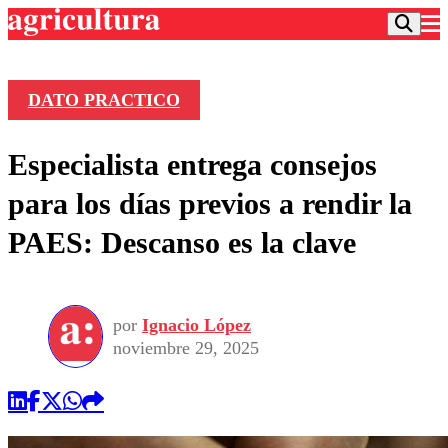
DATO PRACTICO
Podcast
Especialista entrega consejos
Frecuencias
Agricultura TV
para los días previos a rendir la
Deportes
PAES: Descanso es la clave
Entretención
Colo Colo
Noticias
Motor
Vida Social
Otros Deportes
Dato Practico
Publicaciones en medios
por
Ignacio López
Seleccion Chilena
Economía
Opinión
noviembre 29, 2025
Torneo Internacional
Internacional
Programas
Torneo Nacional
Nacional
Comercial
Universidad Católica
Política
Universidad de Chile
Sustentabilidad