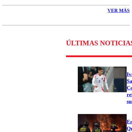
VER MÁS
ÚLTIMAS NOTICIA
Iv
Sa
Co
re
su
Em
Qu