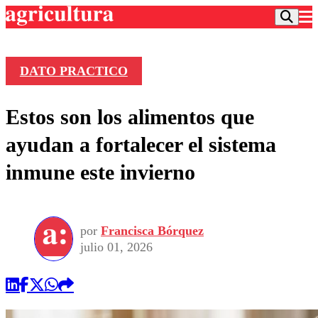
DATO PRACTICO
Podcast
Estos son los alimentos que
Frecuencias
Agricultura TV
ayudan a fortalecer el sistema
Deportes
inmune este invierno
Entretención
Colo Colo
Noticias
Motor
Vida Social
Otros Deportes
Dato Practico
Publicaciones en medios
por
Francisca Bórquez
Seleccion Chilena
Economía
Opinión
julio 01, 2026
Torneo Internacional
Internacional
Programas
Torneo Nacional
Nacional
Comercial
Universidad Católica
Política
Universidad de Chile
Sustentabilidad