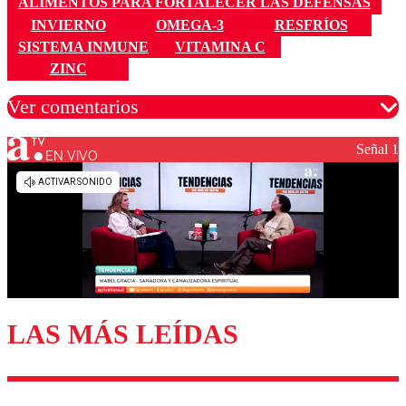
ALIMENTOS PARA FORTALECER LAS DEFENSAS
INVIERNO
OMEGA-3
RESFRÍOS
SISTEMA INMUNE
VITAMINA C
ZINC
Ver comentarios
Señal 1
EN VIVO
Los comentarios son moderados para garantizar un
diálogo respetuoso.
Nombre
Correo
LAS MÁS LEÍDAS
Enviar comentario