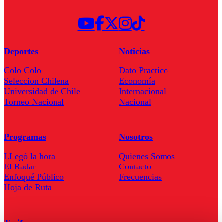
Deportes
Noticias
Colo Colo
Dato Practico
Seleccion Chilena
Economía
Universidad de Chile
Internacional
Torneo Nacional
Nacional
Programas
Nosotros
LLegó la hora
Quienes Somos
El Radar
Contacto
Enfoqué Público
Frecuencias
Hoja de Ruta