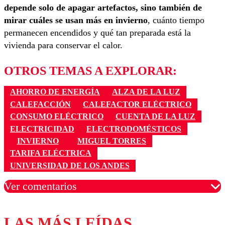
depende solo de apagar artefactos, sino también de
mirar cuáles se usan más en invierno
, cuánto tiempo
permanecen encendidos y qué tan preparada está la
vivienda para conservar el calor.
OTROS TEMAS A EXPLORAR:
AHORRO DE ENERGÍA
ALZA DE LA LUZ
CALEFACCIÓN
CALEFACTOR ELÉCTRICO
CONSUMO ELÉCTRICO
CUENTA DE LA LUZ
ELECTRICIDAD
ELECTRODOMÉSTICOS
INVIERNO
MIGUEL TORRES
TARIFA ELÉCTRICA
UNIVERSIDAD DE LOS ANDES
Ver comentarios
LAS MÁS LEÍDAS
Los comentarios son moderados para garantizar un