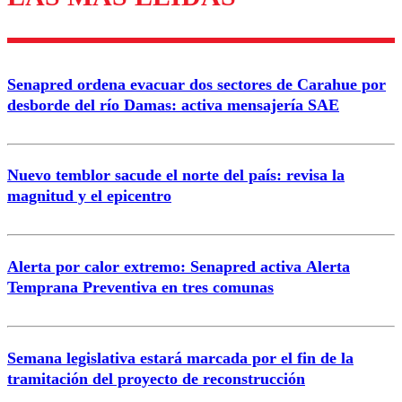
diálogo respetuoso.
Nombre
Senapred ordena evacuar dos sectores de Carahue por
Correo
desborde del río Damas: activa mensajería SAE
Nuevo temblor sacude el norte del país: revisa la
magnitud y el epicentro
Enviar comentario
Alerta por calor extremo: Senapred activa Alerta
Temprana Preventiva en tres comunas
Semana legislativa estará marcada por el fin de la
tramitación del proyecto de reconstrucción