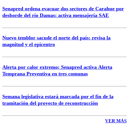
Senapred ordena evacuar dos sectores de Carahue por
Correo
desborde del río Damas: activa mensajería SAE
Nuevo temblor sacude el norte del país: revisa la
magnitud y el epicentro
Enviar comentario
Alerta por calor extremo: Senapred activa Alerta
Temprana Preventiva en tres comunas
Semana legislativa estará marcada por el fin de la
tramitación del proyecto de reconstrucción
VER MÁS