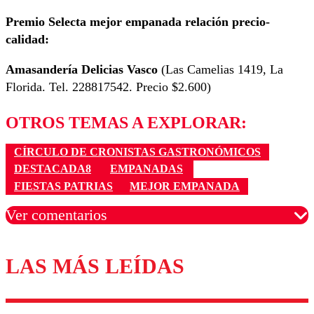
Premio Selecta mejor empanada relación precio-
calidad:
Amasandería Delicias Vasco
(Las Camelias 1419, La
Florida. Tel. 228817542. Precio $2.600)
OTROS TEMAS A EXPLORAR:
CÍRCULO DE CRONISTAS GASTRONÓMICOS
DESTACADA8
EMPANADAS
FIESTAS PATRIAS
MEJOR EMPANADA
Ver comentarios
LAS MÁS LEÍDAS
Los comentarios son moderados para garantizar un
diálogo respetuoso.
Nombre