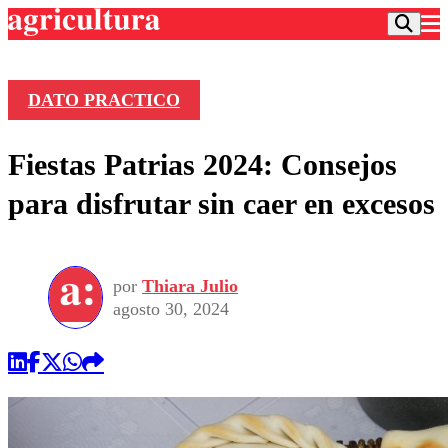
DATO PRACTICO
Podcast
Fiestas Patrias 2024: Consejos
Frecuencias
Agricultura TV
para disfrutar sin caer en excesos
Deportes
Entretención
Colo Colo
Noticias
Motor
por
Thiara Julio
Vida Social
Otros Deportes
Dato Practico
agosto 30, 2024
Publicaciones en medios
Seleccion Chilena
Economía
Opinión
Torneo Internacional
Internacional
Programas
Torneo Nacional
Nacional
Comercial
Universidad Católica
Política
Universidad de Chile
Sustentabilidad