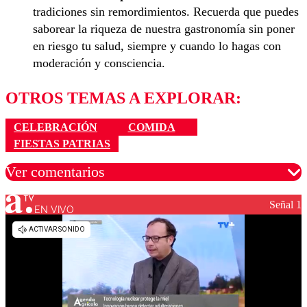
tradiciones sin remordimientos. Recuerda que puedes
saborear la riqueza de nuestra gastronomía sin poner
en riesgo tu salud, siempre y cuando lo hagas con
moderación y consciencia.
OTROS TEMAS A EXPLORAR:
CELEBRACIÓN
COMIDA
FIESTAS PATRIAS
Ver comentarios
Señal 1
EN VIVO
Los comentarios son moderados para garantizar un
diálogo respetuoso.
Nombre
Correo