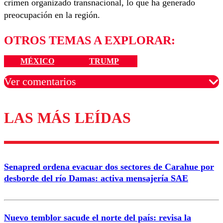
crimen organizado transnacional, lo que ha generado
preocupación en la región.
OTROS TEMAS A EXPLORAR:
MÉXICO
TRUMP
Ver comentarios
LAS MÁS LEÍDAS
Los comentarios son moderados para garantizar un
diálogo respetuoso.
Nombre
Senapred ordena evacuar dos sectores de Carahue por
Correo
desborde del río Damas: activa mensajería SAE
Nuevo temblor sacude el norte del país: revisa la