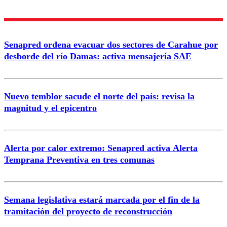
diálogo respetuoso.
Nombre
Senapred ordena evacuar dos sectores de Carahue por
Correo
desborde del río Damas: activa mensajería SAE
Nuevo temblor sacude el norte del país: revisa la
magnitud y el epicentro
Enviar comentario
Alerta por calor extremo: Senapred activa Alerta
Temprana Preventiva en tres comunas
Semana legislativa estará marcada por el fin de la
tramitación del proyecto de reconstrucción