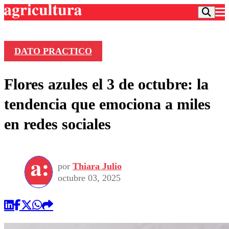
DATO PRACTICO
Podcast
Flores azules el 3 de octubre: la
Frecuencias
Agricultura TV
tendencia que emociona a miles
Deportes
en redes sociales
Entretención
Colo Colo
Noticias
Motor
Vida Social
Otros Deportes
Dato Practico
Publicaciones en medios
por
Thiara Julio
Seleccion Chilena
Economía
Opinión
octubre 03, 2025
Torneo Internacional
Internacional
Programas
Torneo Nacional
Nacional
Comercial
Universidad Católica
Política
Universidad de Chile
Sustentabilidad