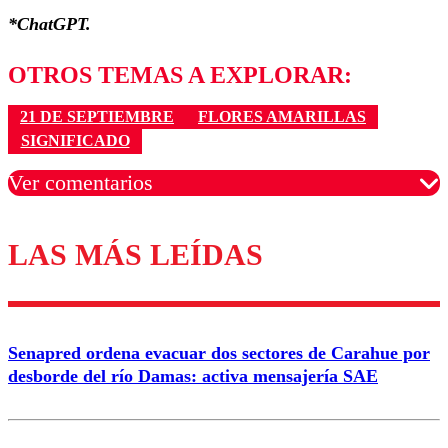
*ChatGPT.
OTROS TEMAS A EXPLORAR:
21 DE SEPTIEMBRE
FLORES AMARILLAS
SIGNIFICADO
Ver comentarios
LAS MÁS LEÍDAS
Los comentarios son moderados para garantizar un
diálogo respetuoso.
Nombre
Senapred ordena evacuar dos sectores de Carahue por
Correo
desborde del río Damas: activa mensajería SAE