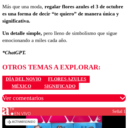
Más que una moda,
regalar flores azules el 3 de octubre
es una forma de decir “te quiero” de manera única y
significativa.
Un detalle simple,
pero lleno de simbolismo que sigue
emocionando a miles cada año.
*ChatGPT.
OTROS TEMAS A EXPLORAR:
DÍA DEL NOVIO
FLORES AZULES
MÉXICO
SIGNIFICADO
Ver comentarios
Señal 1
EN VIVO
Los comentarios son moderados para garantizar un
diálogo respetuoso.