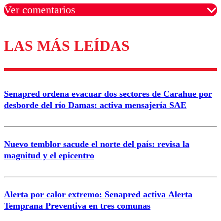
Ver comentarios
LAS MÁS LEÍDAS
Los comentarios son moderados para garantizar un
diálogo respetuoso.
Nombre
Senapred ordena evacuar dos sectores de Carahue por
Correo
desborde del río Damas: activa mensajería SAE
Nuevo temblor sacude el norte del país: revisa la
magnitud y el epicentro
Enviar comentario
Alerta por calor extremo: Senapred activa Alerta
Temprana Preventiva en tres comunas