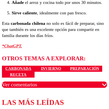
Añade
el arroz y cocina todo por unos 30 minutos.
Sirve caliente
, idealmente con pan fresco.
Esta
carbonada chilena
no solo es fácil de preparar, sino
que también es una excelente opción para compartir en
familia durante los días fríos.
*ChatGPT.
OTROS TEMAS A EXPLORAR:
CARBONADA
INVIERNO
PREPARACIÓN
RECETA
Ver comentarios
LAS MÁS LEÍDAS
Los comentarios son moderados para garantizar un
diálogo respetuoso.