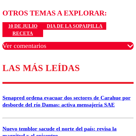
OTROS TEMAS A EXPLORAR:
10 DE JULIO
DIA DE LA SOPAIPILLA
RECETA
Ver comentarios
LAS MÁS LEÍDAS
Los comentarios son moderados para garantizar un
diálogo respetuoso.
Nombre
Senapred ordena evacuar dos sectores de Carahue por
Correo
desborde del río Damas: activa mensajería SAE
Nuevo temblor sacude el norte del país: revisa la
magnitud y el epicentro