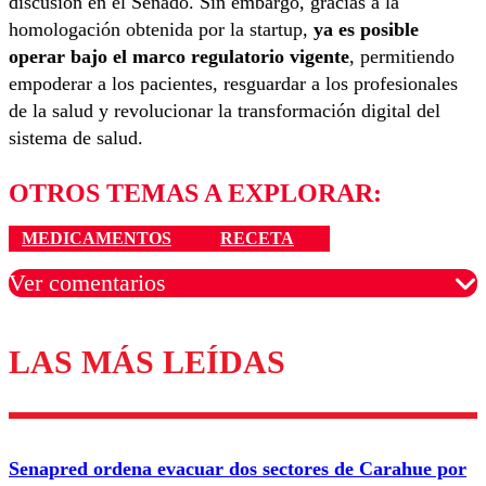
discusión en el Senado. Sin embargo, gracias a la
homologación obtenida por la startup,
ya es posible
operar bajo el marco regulatorio vigente
, permitiendo
empoderar a los pacientes, resguardar a los profesionales
de la salud y revolucionar la transformación digital del
sistema de salud.
OTROS TEMAS A EXPLORAR:
MEDICAMENTOS
RECETA
Ver comentarios
LAS MÁS LEÍDAS
Los comentarios son moderados para garantizar un
diálogo respetuoso.
Nombre
Senapred ordena evacuar dos sectores de Carahue por
Correo