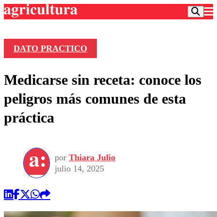
DATO PRACTICO
Podcast
Medicarse sin receta: conoce los
Frecuencias
Agricultura TV
peligros más comunes de esta
Deportes
práctica
Entretención
Colo Colo
Noticias
Motor
Vida Social
Otros Deportes
Dato Practico
Publicaciones en medios
por
Thiara Julio
Seleccion Chilena
Economía
Opinión
julio 14, 2025
Torneo Internacional
Internacional
Programas
Torneo Nacional
Nacional
Comercial
Universidad Católica
Política
Universidad de Chile
Sustentabilidad