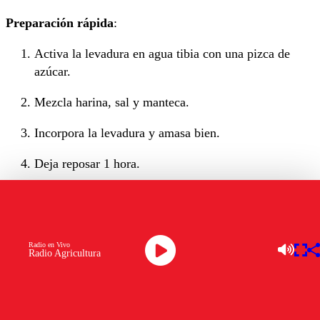
Preparación rápida
:
Activa la levadura en agua tibia con una pizca de
azúcar.
Mezcla harina, sal y manteca.
Incorpora la levadura y amasa bien.
Deja reposar 1 hora.
Forma los panes, pínchalos con tenedor y hornea a
200 °C por 20-25 minutos.
*ChatGPT.
Radio en Vivo
Radio Agricultura
OTROS TEMAS A EXPLORAR:
BAJAS TEMPERATURAS
INVIERNO