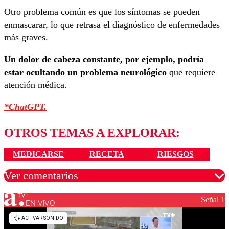
Otro problema común es que los síntomas se pueden
enmascarar, lo que retrasa el diagnóstico de enfermedades
más graves.
Un dolor de cabeza constante, por ejemplo, podría
estar ocultando un problema neurológico
que requiere
atención médica.
*ChatGPT.
OTROS TEMAS A EXPLORAR:
MEDICARSE
RECETA
RIESGOS
Ver comentarios
Señal 1
EN VIVO
Los comentarios son moderados para garantizar un
diálogo respetuoso.