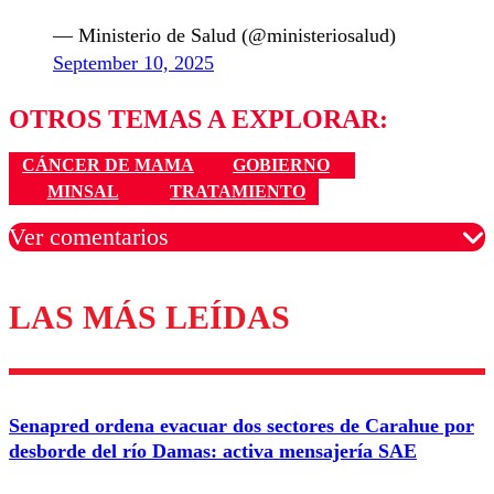
— Ministerio de Salud (@ministeriosalud)
September 10, 2025
OTROS TEMAS A EXPLORAR:
CÁNCER DE MAMA
GOBIERNO
MINSAL
TRATAMIENTO
Ver comentarios
LAS MÁS LEÍDAS
Los comentarios son moderados para garantizar un
diálogo respetuoso.
Nombre
Senapred ordena evacuar dos sectores de Carahue por
Correo
desborde del río Damas: activa mensajería SAE