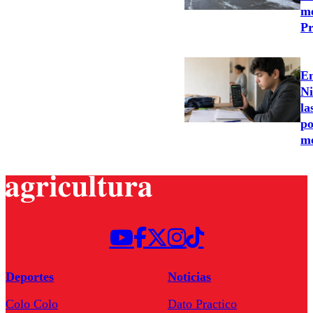
me
Pr
En
Ni
la
po
m
Deportes
Noticias
Colo Colo
Dato Practico