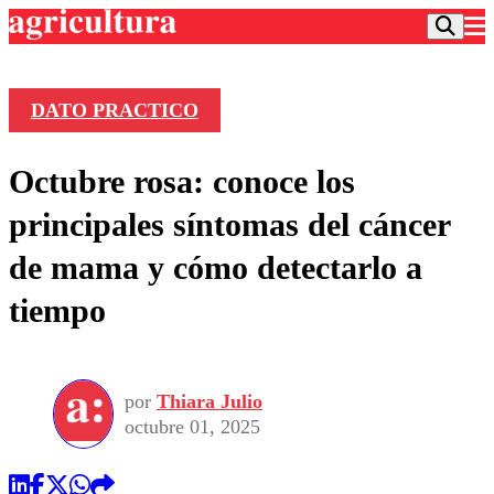
DATO PRACTICO
Podcast
Octubre rosa: conoce los
Frecuencias
Agricultura TV
principales síntomas del cáncer
Deportes
de mama y cómo detectarlo a
Entretención
Colo Colo
Noticias
tiempo
Motor
Vida Social
Otros Deportes
Dato Practico
Publicaciones en medios
Seleccion Chilena
Economía
Opinión
Torneo Internacional
Internacional
por
Thiara Julio
Programas
Torneo Nacional
Nacional
octubre 01, 2025
Comercial
Universidad Católica
Política
Universidad de Chile
Sustentabilidad