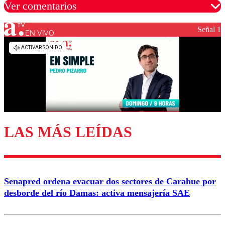
Ver comentarios
Señal 1
EN VIVO
Los comentarios son moderados para garantizar un
diálogo respetuoso.
Nombre
Correo
LAS MÁS LEÍDAS
Enviar comentario
Senapred ordena evacuar dos sectores de Carahue por
desborde del río Damas: activa mensajería SAE