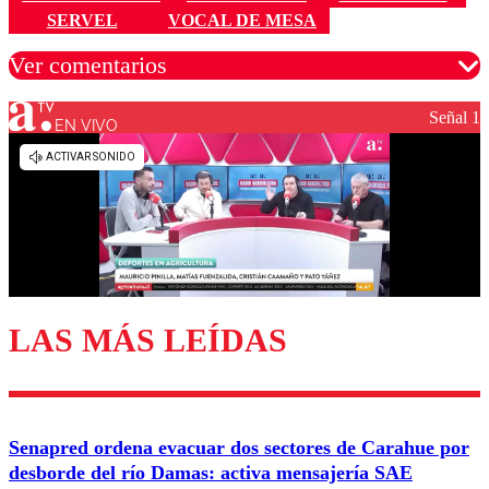
SERVEL
VOCAL DE MESA
Ver comentarios
Señal 1
EN VIVO
Los comentarios son moderados para garantizar un
diálogo respetuoso.
Nombre
Correo
LAS MÁS LEÍDAS
Enviar comentario
Senapred ordena evacuar dos sectores de Carahue por
desborde del río Damas: activa mensajería SAE