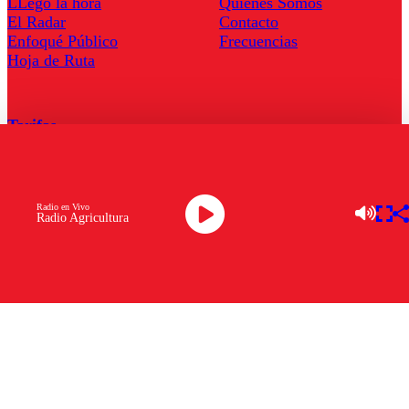
LLegó la hora
Quienes Somos
El Radar
Contacto
Enfoqué Público
Frecuencias
Hoja de Ruta
Tarifas
Comercial
Tarifas Servel Radio
Radio en Vivo
Radio Agricultura
Radio en Vivo
TV en Vivo
Descarga la APP