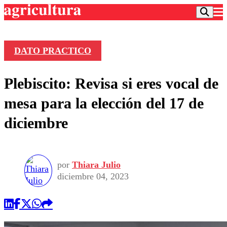
DATO PRACTICO
Podcast
Plebiscito: Revisa si eres vocal de
Frecuencias
Agricultura TV
mesa para la elección del 17 de
Deportes
diciembre
Entretención
Colo Colo
Noticias
Motor
Vida Social
Otros Deportes
Dato Practico
Publicaciones en medios
por
Thiara Julio
Seleccion Chilena
Economía
Opinión
diciembre 04, 2023
Torneo Internacional
Internacional
Programas
Torneo Nacional
Nacional
Comercial
Universidad Católica
Política
Universidad de Chile
Sustentabilidad