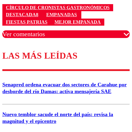
CÍRCULO DE CRONISTAS GASTRONÓMICOS
DESTACADA8
EMPANADAS
FIESTAS PATRIAS
MEJOR EMPANADA
Ver comentarios
LAS MÁS LEÍDAS
Los comentarios son moderados para garantizar un
diálogo respetuoso.
Nombre
Senapred ordena evacuar dos sectores de Carahue por
Correo
desborde del río Damas: activa mensajería SAE
Nuevo temblor sacude el norte del país: revisa la
magnitud y el epicentro
Enviar comentario