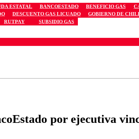
DA ESTATAL
BANCOESTADO
BENEFICIO GAS
C
DO
DESCUENTO GAS LICUADO
GOBIERNO DE CHIL
RUTPAY
SUBSIDIO GAS
ados para garantizar un diálogo respetuoso.
Correo
Enviar c
ncoEstado por ejecutiva vin