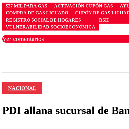
$27 MIL PARA GAS
ACTIVACIÓN CUPÓN GAS
AYU
COMPRA DE GAS LICUADO
CUPÓN DE GAS LICUA
REGISTRO SOCIAL DE HOGARES
RSH
VULNERABILIDAD SOCIOECONÓMICA
Ver comentarios
Los comentarios son moder
Nombre
NACIONAL
PDI allana sucursal de Ba