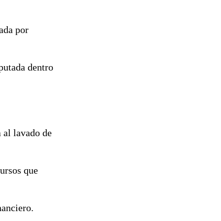
gada por
mputada dentro
 al lavado de
cursos que
nanciero.