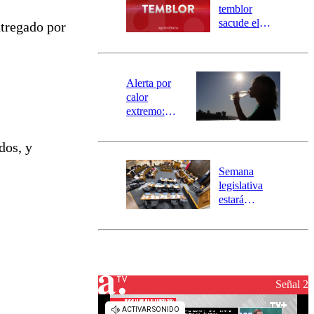
activa
temblor
mensajería
sacude el
ntregado por
SAE
norte del país:
revisa la
magnitud y el
epicentro
Alerta por
calor
extremo:
Senapred
activa Alerta
dos, y
Temprana
Preventiva en
Semana
tres comunas
legislativa
estará
marcada por
el fin de la
tramitación
del proyecto
de
reconstrucción
Señal 2