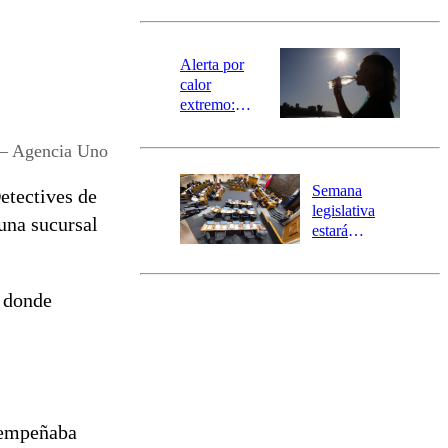
revisa la
magnitud y el
epicentro
Alerta por
calor
extremo:
Senapred
activa Alerta
– Agencia Uno
Temprana
Preventiva en
Semana
etectives de
tres comunas
legislativa
 una sucursal
estará
marcada por
el fin de la
tramitación
, donde
del proyecto
de
reconstrucción
esempeñaba