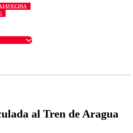
AJAVECINA
E
omentario
culada al Tren de Aragua