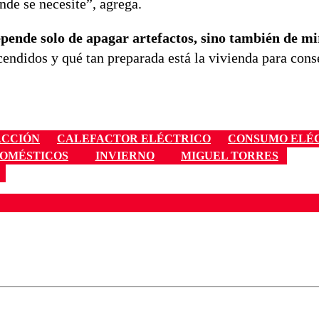
onde se necesite”, agrega.
epende solo de apagar artefactos, sino también de mi
ndidos y qué tan preparada está la vivienda para cons
ACCIÓN
CALEFACTOR ELÉCTRICO
CONSUMO ELÉ
OMÉSTICOS
INVIERNO
MIGUEL TORRES
ados para garantizar un diálogo respetuoso.
Correo