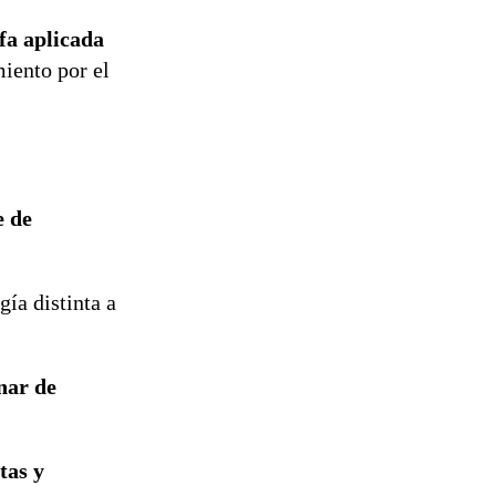
ifa aplicada
miento por el
e de
gía distinta a
onar de
tas y