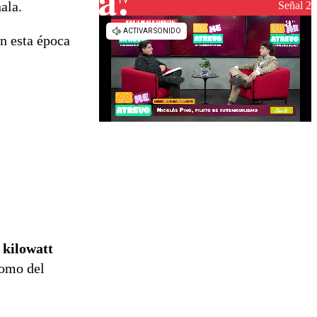
ala.
Señal 2
n esta época
 kilowatt
como del