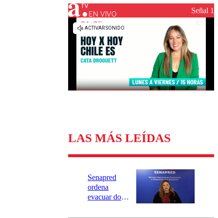
Universidad Católica
Política
Señal 1
Universidad de Chile
Sustentabilidad
EN VIVO
LAS MÁS LEÍDAS
Senapred
ordena
evacuar dos
sectores de
Carahue por