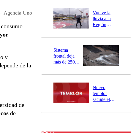
desborde del
río Damas:
 – Agencia Uno
Vuelve la
activa
lluvia a la
mensajería
Región
l consumo
SAE
Metropolitana:
ayor
este es el
pronóstico de
la DMC para
Sistema
este viernes
frontal deja
to y
más de 250
depende de la
damnificados
y 317
personas
aisladas entre
Nuevo
Valparaíso y
temblor
Los Ríos
sacude el
versidad de
norte del país:
revisa la
ocos
de
magnitud y el
epicentro