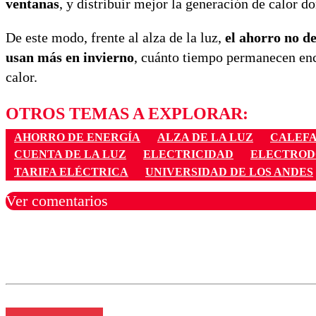
ventanas
, y distribuir mejor la generación de calor d
De este modo, frente al alza de la luz,
el ahorro no d
usan más en invierno
, cuánto tiempo permanecen ence
calor.
OTROS TEMAS A EXPLORAR:
AHORRO DE ENERGÍA
ALZA DE LA LUZ
CALEF
CUENTA DE LA LUZ
ELECTRICIDAD
ELECTROD
TARIFA ELÉCTRICA
UNIVERSIDAD DE LOS ANDES
Ver comentarios
Los comentarios son moder
Nombre