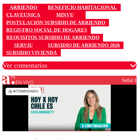
ARRIENDO
BENEFICIO HABITACIONAL
CLAVEÚNICA
MINVU
POSTULACIÓN SUBSIDIO DE ARRIENDO
REGISTRO SOCIAL DE HOGARES
REQUISITOS SUBSIDIO DE ARRIENDO
SERVIU
SUBSIDIO DE ARRIENDO 2026
SUBSIDIO VIVIENDA
Ver comentarios
Señal 1
EN VIVO
Los comentarios son moderados para garantizar un
diálogo respetuoso.
Nombre
Correo