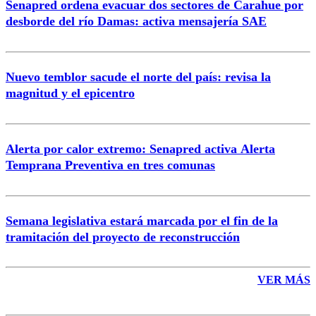
Senapred ordena evacuar dos sectores de Carahue por
Correo
desborde del río Damas: activa mensajería SAE
Nuevo temblor sacude el norte del país: revisa la
magnitud y el epicentro
Enviar comentario
Alerta por calor extremo: Senapred activa Alerta
Temprana Preventiva en tres comunas
Semana legislativa estará marcada por el fin de la
tramitación del proyecto de reconstrucción
VER MÁS