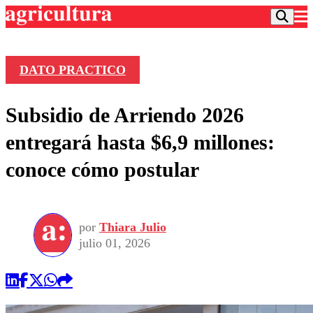
DATO PRACTICO
Podcast
Subsidio de Arriendo 2026
Frecuencias
Agricultura TV
entregará hasta $6,9 millones:
Deportes
conoce cómo postular
Entretención
Colo Colo
Noticias
Motor
Vida Social
Otros Deportes
Dato Practico
Publicaciones en medios
por
Thiara Julio
Seleccion Chilena
Economía
Opinión
julio 01, 2026
Torneo Internacional
Internacional
Programas
Torneo Nacional
Nacional
Comercial
Universidad Católica
Política
Universidad de Chile
Sustentabilidad