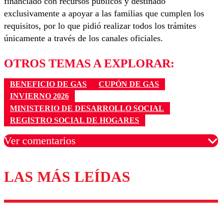
financiado con recursos públicos y destinado
exclusivamente a apoyar a las familias que cumplen los
requisitos, por lo que pidió realizar todos los trámites
únicamente a través de los canales oficiales.
OTROS TEMAS A EXPLORAR:
BENEFICIO DE GAS
CUPÓN DE GAS
INVIERNO 2026
MINISTERIO DE DESARROLLO SOCIAL
REGISTRO SOCIAL DE HOGARES
Ver comentarios
LAS MÁS LEÍDAS
Los comentarios son moderados para garantizar un
diálogo respetuoso.
Nombre