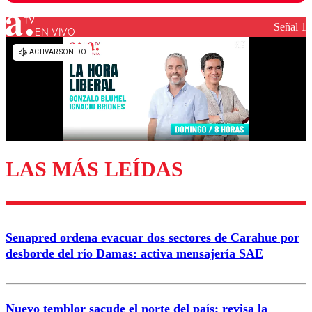
Señal 1
EN VIVO
Los comentarios son moderados para garantizar un
diálogo respetuoso.
Nombre
Correo
LAS MÁS LEÍDAS
Enviar comentario
Senapred ordena evacuar dos sectores de Carahue por
desborde del río Damas: activa mensajería SAE
Nuevo temblor sacude el norte del país: revisa la