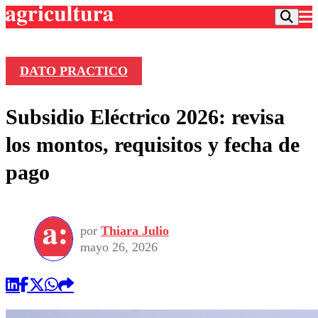
DATO PRACTICO
Podcast
Subsidio Eléctrico 2026: revisa
Frecuencias
Agricultura TV
los montos, requisitos y fecha de
Deportes
pago
Entretención
Colo Colo
Noticias
Motor
Vida Social
Otros Deportes
Dato Practico
Publicaciones en medios
por
Thiara Julio
Seleccion Chilena
Economía
Opinión
mayo 26, 2026
Torneo Internacional
Internacional
Programas
Torneo Nacional
Nacional
Comercial
Universidad Católica
Política
Universidad de Chile
Sustentabilidad