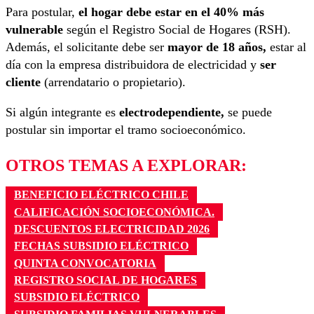
Para postular,
el hogar debe estar en el 40% más
vulnerable
según el Registro Social de Hogares (RSH).
Además, el solicitante debe ser
mayor de 18 años,
estar al
día con la empresa distribuidora de electricidad y
ser
cliente
(arrendatario o propietario).
Si algún integrante es
electrodependiente,
se puede
postular sin importar el tramo socioeconómico.
OTROS TEMAS A EXPLORAR:
BENEFICIO ELÉCTRICO CHILE
CALIFICACIÓN SOCIOECONÓMICA.
DESCUENTOS ELECTRICIDAD 2026
FECHAS SUBSIDIO ELÉCTRICO
QUINTA CONVOCATORIA
REGISTRO SOCIAL DE HOGARES
SUBSIDIO ELÉCTRICO