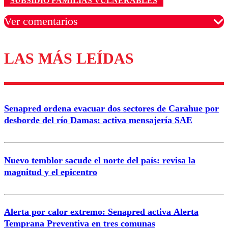
SUBSIDIO FAMILIAS VULNERABLES
Ver comentarios
LAS MÁS LEÍDAS
Los comentarios son moderados para garantizar un
diálogo respetuoso.
Nombre
Senapred ordena evacuar dos sectores de Carahue por
Correo
desborde del río Damas: activa mensajería SAE
Nuevo temblor sacude el norte del país: revisa la
magnitud y el epicentro
Enviar comentario
Alerta por calor extremo: Senapred activa Alerta
Temprana Preventiva en tres comunas