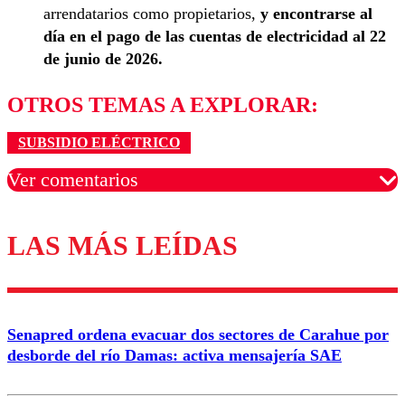
arrendatarios como propietarios,
y
encontrarse al
día en el pago de las cuentas de electricidad al 22
de junio de 2026.
OTROS TEMAS A EXPLORAR:
SUBSIDIO ELÉCTRICO
Ver comentarios
LAS MÁS LEÍDAS
Los comentarios son moderados para garantizar un
diálogo respetuoso.
Nombre
Senapred ordena evacuar dos sectores de Carahue por
Correo
desborde del río Damas: activa mensajería SAE