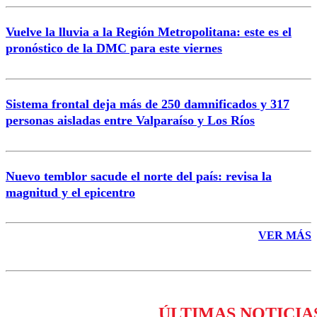
Vuelve la lluvia a la Región Metropolitana: este es el
pronóstico de la DMC para este viernes
Enviar comentario
Sistema frontal deja más de 250 damnificados y 317
personas aisladas entre Valparaíso y Los Ríos
Nuevo temblor sacude el norte del país: revisa la
magnitud y el epicentro
VER MÁS
ÚLTIMAS NOTICIA