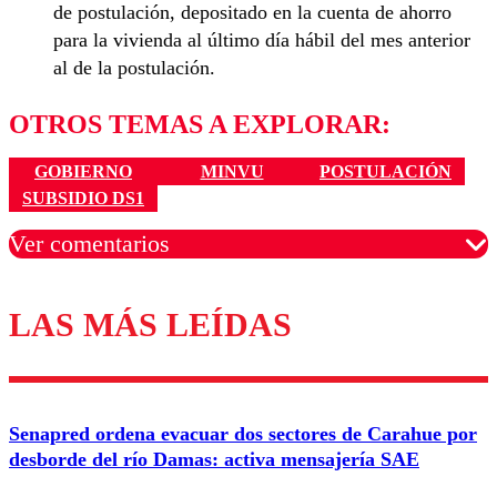
de postulación, depositado en la cuenta de ahorro
para la vivienda al último día hábil del mes anterior
al de la postulación.
OTROS TEMAS A EXPLORAR:
GOBIERNO
MINVU
POSTULACIÓN
SUBSIDIO DS1
Ver comentarios
LAS MÁS LEÍDAS
Los comentarios son moderados para garantizar un
diálogo respetuoso.
Nombre
Senapred ordena evacuar dos sectores de Carahue por
Correo
desborde del río Damas: activa mensajería SAE