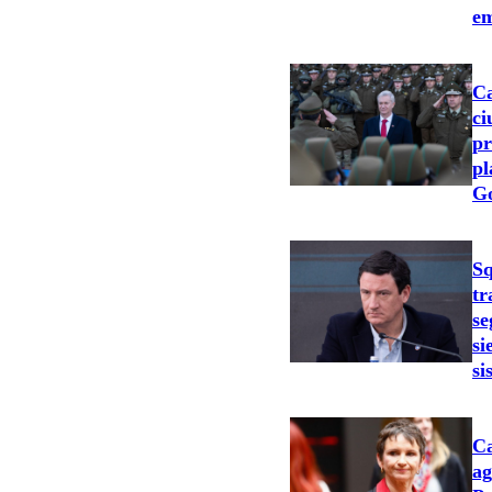
e
Ca
ci
pr
pl
G
Sq
tr
se
si
si
Ca
ag