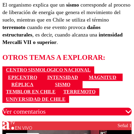
El organismo explica que un
sismo
corresponde al proceso
de liberación de energía que genera el movimiento del
suelo, mientras que en Chile se utiliza el término
terremoto
cuando ese evento provoca
daños
estructurales
, es decir, cuando alcanza una
intensidad
Mercalli VII o superior
.
OTROS TEMAS A EXPLORAR:
CENTRO SISMOLOGICO NACIONAL
EPICENTRO
INTENSIDAD
MAGNITUD
RÉPLICA
SISMO
TEMBLOR EN CHILE
TERREMOTO
UNIVERSIDAD DE CHILE
Ver comentarios
Señal 1
EN VIVO
Los comentarios son moderados para garantizar un