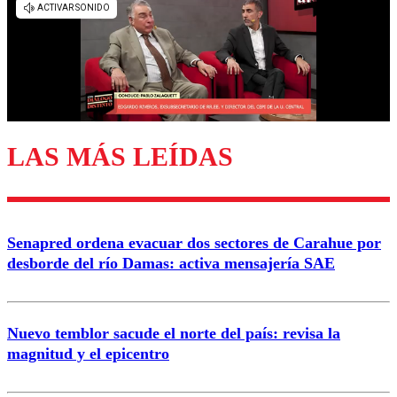
diálogo respetuoso.
Nombre
Correo
LAS MÁS LEÍDAS
Enviar comentario
Senapred ordena evacuar dos sectores de Carahue por
desborde del río Damas: activa mensajería SAE
Nuevo temblor sacude el norte del país: revisa la
magnitud y el epicentro