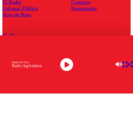
El Radar
Contacto
Enfoqué Público
Frecuencias
Hoja de Ruta
Tarifas
Comercial
Tarifas Servel Radio
Radio en Vivo
Radio Agricultura
Radio en Vivo
TV en Vivo
Descarga la APP