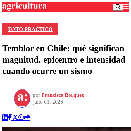
DATO PRACTICO
Podcast
Temblor en Chile: qué significan
Frecuencias
Agricultura TV
magnitud, epicentro e intensidad
Deportes
cuando ocurre un sismo
Entretención
Colo Colo
Noticias
Motor
Vida Social
Otros Deportes
Dato Practico
Publicaciones en medios
por
Francisca Bórquez
Seleccion Chilena
Economía
Opinión
julio 01, 2026
Torneo Internacional
Internacional
Programas
Torneo Nacional
Nacional
Comercial
Universidad Católica
Política
Universidad de Chile
Sustentabilidad