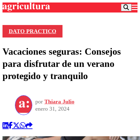
DATO PRACTICO
Podcast
Vacaciones seguras: Consejos
Frecuencias
Agricultura TV
para disfrutar de un verano
Deportes
protegido y tranquilo
Entretención
Colo Colo
Noticias
Motor
Vida Social
Otros Deportes
Dato Practico
Publicaciones en medios
por
Thiara Julio
Seleccion Chilena
Economía
Opinión
enero 31, 2024
Torneo Internacional
Internacional
Programas
Torneo Nacional
Nacional
Comercial
Universidad Católica
Política
Universidad de Chile
Sustentabilidad