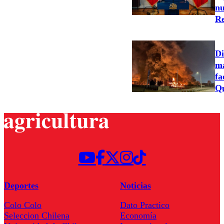
nu
Re
Di
ma
fa
Qu
Deportes
Noticias
Colo Colo
Dato Practico
Seleccion Chilena
Economía