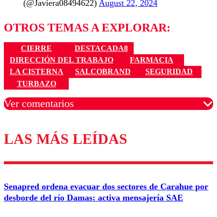
(@Javiera08494622)
August 22, 2024
OTROS TEMAS A EXPLORAR:
CIERRE
DESTACADA8
DIRECCIÓN DEL TRABAJO
FARMACIA
LA CISTERNA
SALCOBRAND
SEGURIDAD
TURBAZO
Ver comentarios
LAS MÁS LEÍDAS
Los comentarios son moderados para garantizar un
diálogo respetuoso.
Nombre
Senapred ordena evacuar dos sectores de Carahue por
Correo
desborde del río Damas: activa mensajería SAE