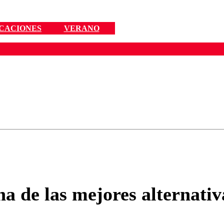
CACIONES
VERANO
ados para garantizar un diálogo respetuoso.
Correo
Enviar c
na de las mejores alternativ