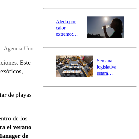
norte del país:
revisa la
magnitud y el
epicentro
Alerta por
calor
extremo:
Senapred
activa Alerta
 – Agencia Uno
Temprana
Preventiva en
Semana
aciones. Este
tres comunas
legislativa
 exóticos,
estará
marcada por
el fin de la
tramitación
tar de playas
del proyecto
de
reconstrucción
ntro de los
ra el verano
Manager de