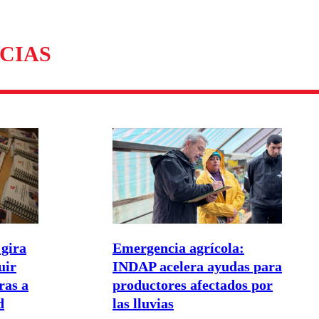
omentario
CIAS
gira
Emergencia agrícola:
uir
INDAP acelera ayudas para
as a
productores afectados por
d
las lluvias