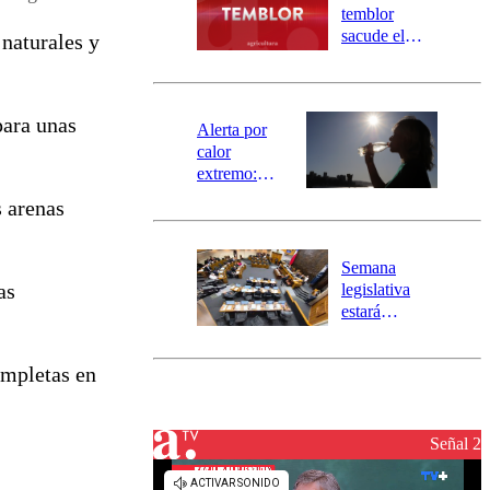
activa
temblor
mensajería
sacude el
naturales y
SAE
norte del país:
revisa la
magnitud y el
para unas
epicentro
Alerta por
calor
extremo:
Senapred
 arenas
activa Alerta
Temprana
Preventiva en
Semana
tres comunas
as
legislativa
estará
marcada por
el fin de la
ompletas en
tramitación
del proyecto
de
reconstrucción
Señal 2