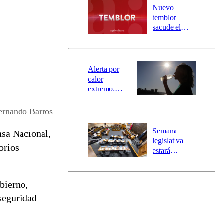
río Damas:
Nuevo
activa
temblor
mensajería
sacude el
SAE
norte del país:
revisa la
magnitud y el
epicentro
Alerta por
calor
extremo:
Senapred
activa Alerta
Fernando Barros
Temprana
Preventiva en
Semana
nsa Nacional,
tres comunas
legislativa
orios
estará
marcada por
el fin de la
tramitación
bierno,
del proyecto
 seguridad
de
reconstrucción