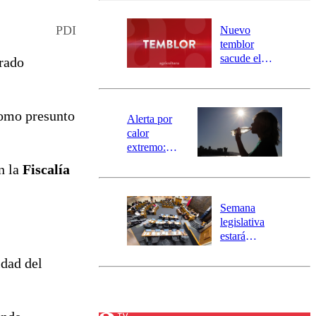
desborde del
río Damas:
PDI
Nuevo
activa
temblor
mensajería
sacude el
trado
SAE
norte del país:
revisa la
magnitud y el
como presunto
epicentro
Alerta por
calor
extremo:
Senapred
n la
Fiscalía
activa Alerta
Temprana
Preventiva en
Semana
tres comunas
legislativa
estará
marcada por
idad del
el fin de la
tramitación
del proyecto
de