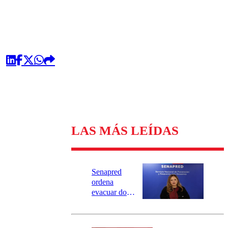
LAS MÁS LEÍDAS
Senapred
ordena
evacuar dos
sectores de
Carahue por
desborde del