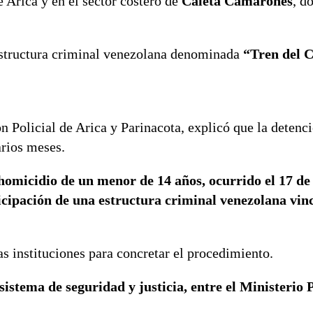
e Arica y en el sector costero de
Caleta Camarones
, d
 estructura criminal venezolana denominada
“Tren del 
ón Policial de Arica y Parinacota, explicó que la detenc
arios meses.
 homicidio de un menor de 14 años, ocurrido el 17 de
icipación de una estructura criminal venezolana vin
s instituciones para concretar el procedimiento.
stema de seguridad y justicia, entre el Ministerio P