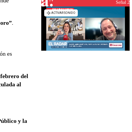
onde
reconstrucción
Señal 2
Coro”
.
ión es
 febrero del
culada al
úblico y la