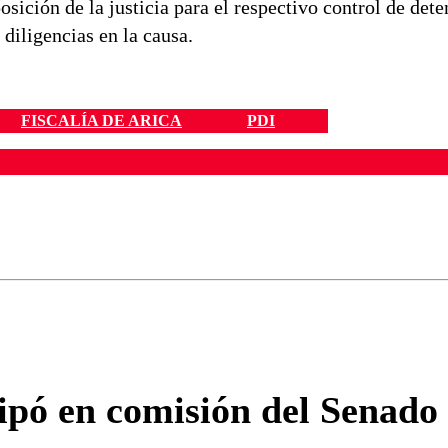
sición de la justicia para el respectivo control de dete
diligencias en la causa.
FISCALÍA DE ARICA
PDI
ados para garantizar un diálogo respetuoso.
Correo
Enviar c
ipó en comisión del Senado 