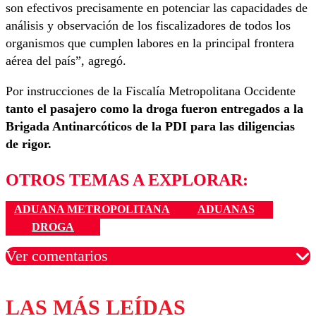
son efectivos precisamente en potenciar las capacidades de
análisis y observación de los fiscalizadores de todos los
organismos que cumplen labores en la principal frontera
aérea del país”, agregó.
Por instrucciones de la Fiscalía Metropolitana Occidente
tanto el pasajero como la droga fueron entregados a la
Brigada Antinarcóticos de la PDI para las diligencias
de rigor.
OTROS TEMAS A EXPLORAR:
ADUANA METROPOLITANA
ADUANAS
DROGA
Ver comentarios
LAS MÁS LEÍDAS
Los comentarios son moderados para garantizar un
diálogo respetuoso.