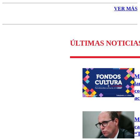
VER MÁS
ÚLTIMAS NOTICIA
Mi
la
co
ac
Mi
ca
“T