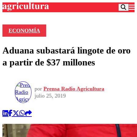
ECONOMÍA
Podcast
Aduana subastará lingote de oro
Frecuencias
Agricultura TV
a partir de $37 millones
Deportes
Entretención
Colo Colo
Noticias
Motor
por
Prensa Radio Agricultura
Vida Social
Otros Deportes
Dato Practico
julio 25, 2019
Publicaciones en medios
Seleccion Chilena
Economía
Opinión
Torneo Internacional
Internacional
Programas
Torneo Nacional
Nacional
Comercial
Universidad Católica
Política
Universidad de Chile
Sustentabilidad