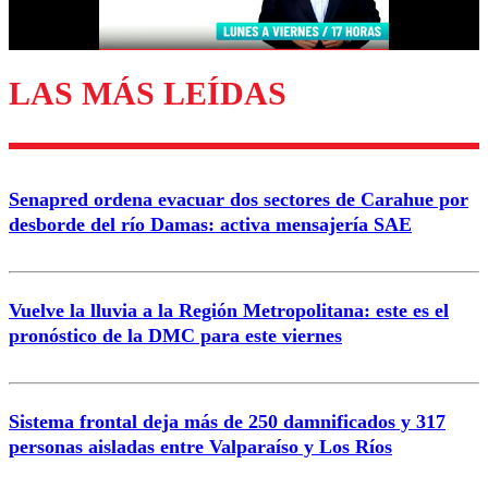
Correo
LAS MÁS LEÍDAS
Enviar comentario
Senapred ordena evacuar dos sectores de Carahue por
desborde del río Damas: activa mensajería SAE
Vuelve la lluvia a la Región Metropolitana: este es el
pronóstico de la DMC para este viernes
Sistema frontal deja más de 250 damnificados y 317
personas aisladas entre Valparaíso y Los Ríos