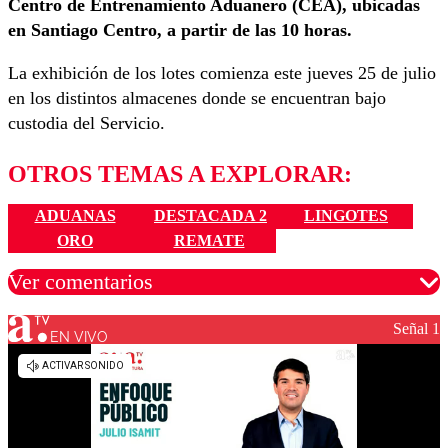
Centro de Entrenamiento Aduanero (CEA), ubicadas
en Santiago Centro, a partir de las 10 horas.
La exhibición de los lotes comienza este jueves 25 de julio
en los distintos almacenes donde se encuentran bajo
custodia del Servicio.
OTROS TEMAS A EXPLORAR:
ADUANAS
DESTACADA 2
LINGOTES
ORO
REMATE
Ver comentarios
Señal 1
EN VIVO
Los comentarios son moderados para garantizar un
diálogo respetuoso.
Nombre