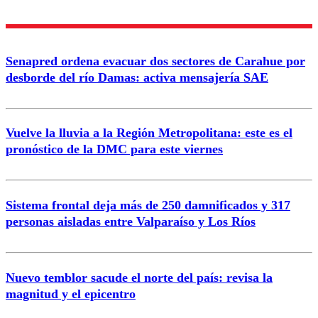
Nombre
Senapred ordena evacuar dos sectores de Carahue por
Correo
desborde del río Damas: activa mensajería SAE
Vuelve la lluvia a la Región Metropolitana: este es el
pronóstico de la DMC para este viernes
Enviar comentario
Sistema frontal deja más de 250 damnificados y 317
personas aisladas entre Valparaíso y Los Ríos
Nuevo temblor sacude el norte del país: revisa la
magnitud y el epicentro