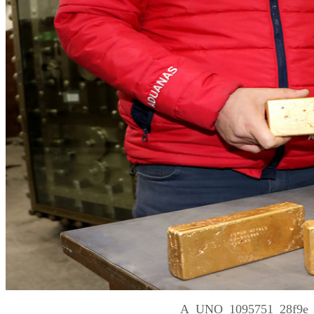
A_UNO_1095751_28f9e