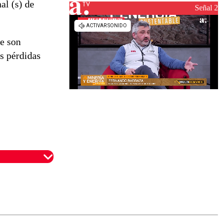
al (s) de
Señal 2
ue son
as pérdidas