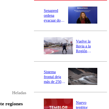
Senapred
ordena
evacuar dos
sectores de
Carahue por
desborde del
río Damas:
Vuelve la
activa
lluvia a la
mensajería
Región
SAE
Metropolitana:
este es el
pronóstico de
la DMC para
Sistema
este viernes
frontal deja
más de 250
damnificados
y 317
Heladas
personas
aisladas entre
Nuevo
te regiones
Valparaíso y
temblor