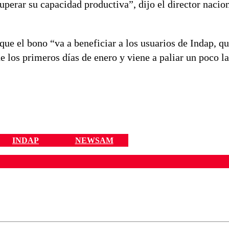
perar su capacidad productiva”, dijo el director nacion
que el bono “va a beneficiar a los usuarios de Indap, q
e los primeros días de enero y viene a paliar un poco l
INDAP
NEWSAM
ados para garantizar un diálogo respetuoso.
Correo