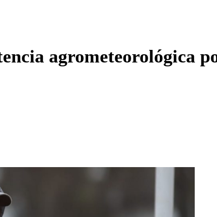
Enviar c
encia agrometeorológica por