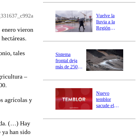
Carahue por
desborde del
río Damas:
_331637_c992a
Vuelve la
activa
lluvia a la
mensajería
Región
e enero vieron
SAE
Metropolitana:
 hectáreas.
este es el
pronóstico de
onio, tales
la DMC para
Sistema
este viernes
frontal deja
más de 250
damnificados
ricultura –
y 317
00.
personas
aisladas entre
Nuevo
Valparaíso y
s agrícolas y
temblor
Los Ríos
sacude el
norte del país:
revisa la
uda. (…) Hay
magnitud y el
epicentro
e ya han sido