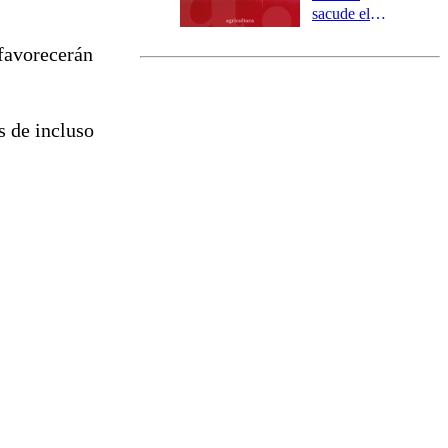
Los Ríos
sacude el
norte del país:
favorecerán
revisa la
magnitud y el
epicentro
 de incluso