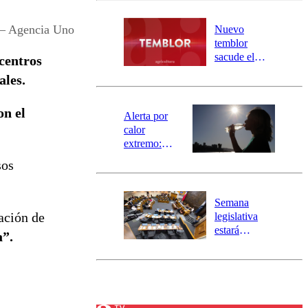
desborde del
río Damas:
 – Agencia Uno
Nuevo
activa
temblor
mensajería
sacude el
 centros
SAE
norte del país:
ales.
revisa la
magnitud y el
on el
epicentro
Alerta por
calor
extremo:
Senapred
sos
activa Alerta
Temprana
Preventiva en
Semana
tres comunas
ación de
legislativa
estará
a”.
marcada por
el fin de la
tramitación
del proyecto
de