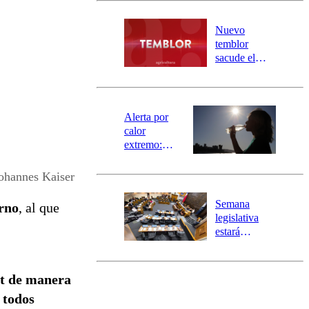
desborde del
río Damas:
Nuevo
activa
temblor
mensajería
sacude el
SAE
norte del país:
revisa la
magnitud y el
epicentro
Alerta por
calor
extremo:
Senapred
activa Alerta
ohannes Kaiser
Temprana
Preventiva en
Semana
rno
, al que
tres comunas
legislativa
estará
marcada por
el fin de la
tramitación
st de manera
del proyecto
 todos
de