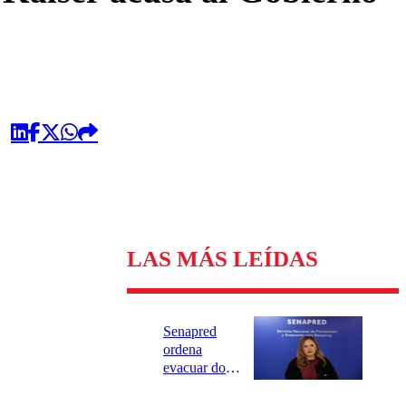
LAS MÁS LEÍDAS
Senapred
ordena
evacuar dos
sectores de
Carahue por