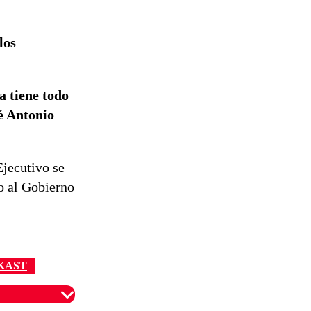
reconstrucción
los
a tiene todo
sé Antonio
Ejecutivo se
o al Gobierno
KAST