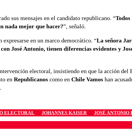
trado sus mensajes en el candidato republicano. “
Todos 
en nada mejor que hacer?
”, señaló.
en expresarse en un marco democrático. “
La señora Jar
con José Antonio, tienen diferencias evidentes y Jo
tervención electoral, insistiendo en que la acción del 
nto en
Republicanos
como en
Chile Vamos
han acusad
.
O ELECTORAL
JOHANNES KAISER
JOSÉ ANTONIO 