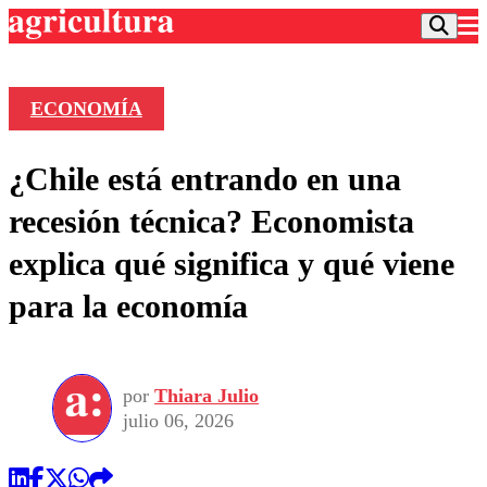
ECONOMÍA
Podcast
¿Chile está entrando en una
Frecuencias
Agricultura TV
recesión técnica? Economista
Deportes
explica qué significa y qué viene
Entretención
Colo Colo
Noticias
para la economía
Motor
Vida Social
Otros Deportes
Dato Practico
Publicaciones en medios
Seleccion Chilena
Economía
Opinión
Torneo Internacional
Internacional
por
Thiara Julio
Programas
Torneo Nacional
Nacional
julio 06, 2026
Comercial
Universidad Católica
Política
Universidad de Chile
Sustentabilidad