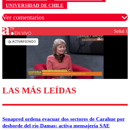
UNIVERSIDAD DE CHILE
Ver comentarios
Señal 1
EN VIVO
Los comentarios son moderados para garantizar un
diálogo respetuoso.
Nombre
Correo
LAS MÁS LEÍDAS
Enviar comentario
Senapred ordena evacuar dos sectores de Carahue por
desborde del río Damas: activa mensajería SAE