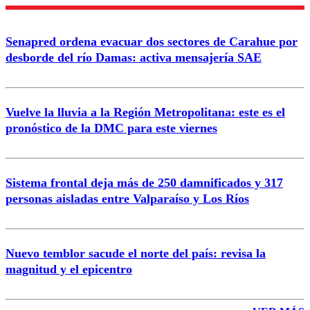
Nombre
Senapred ordena evacuar dos sectores de Carahue por
Correo
desborde del río Damas: activa mensajería SAE
Vuelve la lluvia a la Región Metropolitana: este es el
pronóstico de la DMC para este viernes
Enviar comentario
Sistema frontal deja más de 250 damnificados y 317
personas aisladas entre Valparaíso y Los Ríos
Nuevo temblor sacude el norte del país: revisa la
magnitud y el epicentro