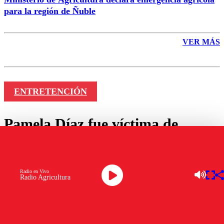
para la región de Ñuble
VER MÁS
ENTRETENCIÓN
Pamela Díaz fue víctima de
hackeo de su WhatsApp: “Uno
queda en shock”
Radio en Vivo
Radio Agricultura
por
Carlos Pizarro
enero 20, 2023