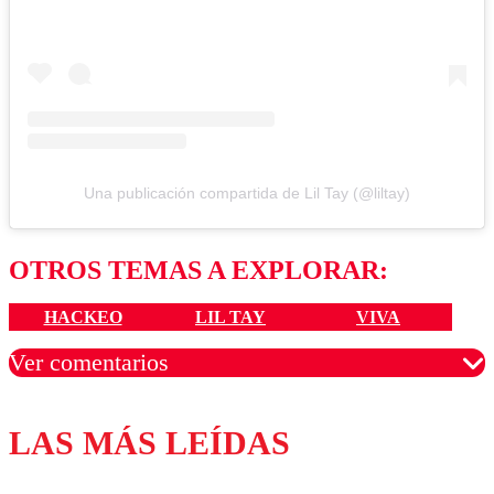
Una publicación compartida de Lil Tay (@liltay)
OTROS TEMAS A EXPLORAR:
HACKEO
LIL TAY
VIVA
Ver comentarios
LAS MÁS LEÍDAS
Los comentarios son moderados para garantizar un
diálogo respetuoso.
Nombre