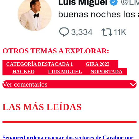
OTROS TEMAS A EXPLORAR:
CATEGORÍA DESTACADA 1
GIRA 2023
HACKEO
LUIS MIGUEL
NOPORTADA
Ver comentarios
LAS MÁS LEÍDAS
Los comentarios son moderados para garantizar un
diálogo respetuoso.
Nombre
Senapred ordena evacuar dos sectores de Carahue por