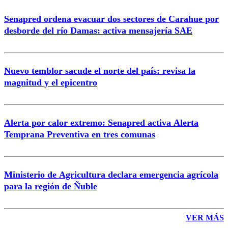
Senapred ordena evacuar dos sectores de Carahue por
desborde del río Damas: activa mensajería SAE
Nuevo temblor sacude el norte del país: revisa la
magnitud y el epicentro
Alerta por calor extremo: Senapred activa Alerta
Temprana Preventiva en tres comunas
Ministerio de Agricultura declara emergencia agrícola
para la región de Ñuble
VER MÁS