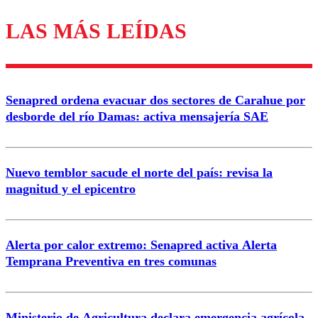
LAS MÁS LEÍDAS
Los comentarios son moderados para garantizar un
diálogo respetuoso.
Nombre
Senapred ordena evacuar dos sectores de Carahue por
Correo
desborde del río Damas: activa mensajería SAE
Nuevo temblor sacude el norte del país: revisa la
magnitud y el epicentro
Enviar comentario
Alerta por calor extremo: Senapred activa Alerta
Temprana Preventiva en tres comunas
Ministerio de Agricultura declara emergencia agrícola