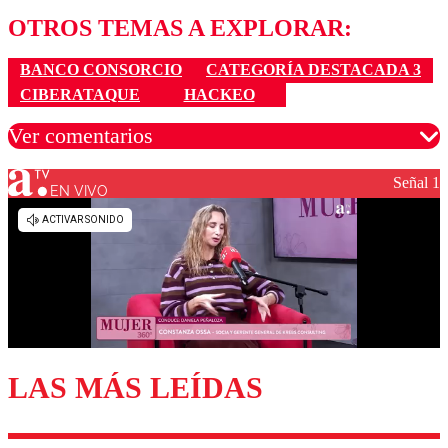
OTROS TEMAS A EXPLORAR:
BANCO CONSORCIO
CATEGORÍA DESTACADA 3
CIBERATAQUE
HACKEO
Ver comentarios
Señal 1
EN VIVO
Los comentarios son moderados para garantizar un
diálogo respetuoso.
Nombre
Correo
LAS MÁS LEÍDAS
Enviar comentario