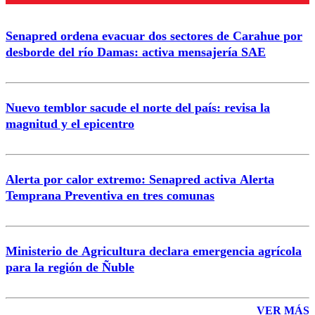
Senapred ordena evacuar dos sectores de Carahue por
Correo
desborde del río Damas: activa mensajería SAE
Nuevo temblor sacude el norte del país: revisa la
magnitud y el epicentro
Enviar comentario
Alerta por calor extremo: Senapred activa Alerta
Temprana Preventiva en tres comunas
Ministerio de Agricultura declara emergencia agrícola
para la región de Ñuble
VER MÁS