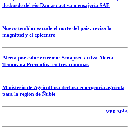
Correo
desborde del río Damas: activa mensajería SAE
Nuevo temblor sacude el norte del país: revisa la
magnitud y el epicentro
Enviar comentario
Alerta por calor extremo: Senapred activa Alerta
Temprana Preventiva en tres comunas
Ministerio de Agricultura declara emergencia agrícola
para la región de Ñuble
VER MÁS