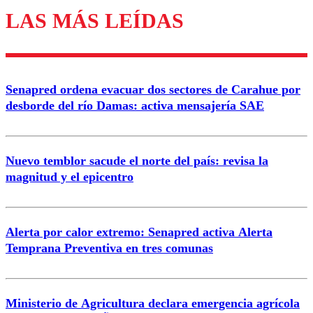
LAS MÁS LEÍDAS
Los comentarios son moderados para garantizar un
diálogo respetuoso.
Nombre
Senapred ordena evacuar dos sectores de Carahue por
Correo
desborde del río Damas: activa mensajería SAE
Nuevo temblor sacude el norte del país: revisa la
magnitud y el epicentro
Enviar comentario
Alerta por calor extremo: Senapred activa Alerta
Temprana Preventiva en tres comunas
Ministerio de Agricultura declara emergencia agrícola