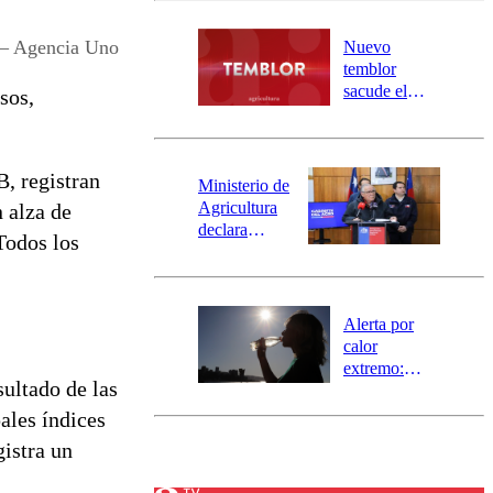
desborde del
río Damas:
 – Agencia Uno
Nuevo
activa
temblor
mensajería
sacude el
sos,
SAE
norte del país:
revisa la
magnitud y el
, registran
epicentro
Ministerio de
Agricultura
 alza de
declara
Todos los
emergencia
agrícola para
la región de
Ñuble
Alerta por
calor
extremo:
ultado de las
Senapred
activa Alerta
ales índices
Temprana
gistra un
Preventiva en
tres comunas