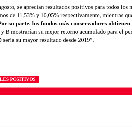
osto, se aprecian resultados positivos para todos los 
ornos de 11,53% y 10,05% respectivamente, mientras qu
Por su parte, los fondos más conservadores obtienen
y B mostrarían su mejor retorno acumulado para el pe
D sería su mayor resultado desde 2019”.
LES POSITIVOS
ados para garantizar un diálogo respetuoso.
Correo