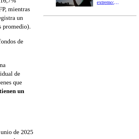
e 16,7%
extremo:
FP, mientras
Senapred
activa Alerta
egistra un
Temprana
s promedio).
Preventiva en
tres comunas
fondos de
una
idual de
venes que
tienen un
junio de 2025