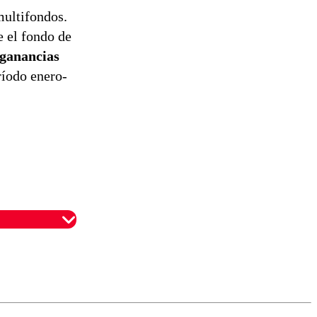
multifondos.
e el fondo de
 ganancias
ríodo enero-