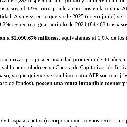
 alza de 1,3% respecto al mes previo y un incremento d
 traspasos, el 42% corresponde a cambios en la misma A
idad. A su vez, en lo que va de 2025 (enero-junio) se r
,2% respecto a igual período de 2024 (84.463 traspaso
on a $2.090.676 millones,
equivalentes al 1,0% de los 
caracterizan por poseer una edad promedio de 40 años, 
saldo acumulado en su Cuenta de Capitalización Indiv
spaso, ya que quienes se cambian a otra AFP son más jó
paso de fondos),
poseen una renta imponible menor y 
e traspasos netos (incorporaciones menos retiros) en 