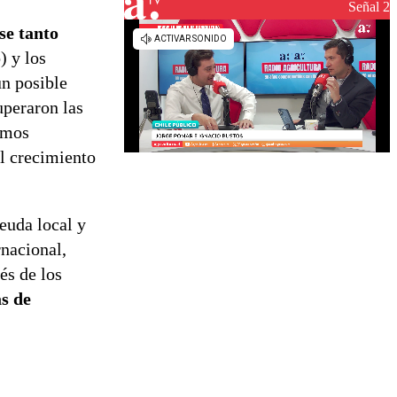
Señal 2
se tanto
) y los
un posible
uperaron las
imos
el crecimiento
deuda local y
rnacional,
és de los
s de