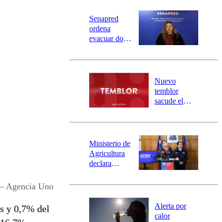
Senapred
ordena
evacuar dos
sectores de
Carahue por
desborde del
río Damas:
Nuevo
activa
temblor
mensajería
sacude el
SAE
norte del país:
revisa la
magnitud y el
epicentro
Ministerio de
Agricultura
declara
emergencia
agrícola para
 – Agencia Uno
la región de
Ñuble
Alerta por
es y 0,7% del
calor