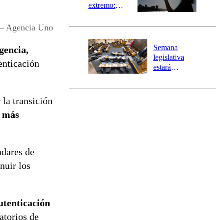
extremo:
Senapred
activa Alerta
 – Agencia Uno
Temprana
Preventiva en
Semana
gencia,
tres comunas
legislativa
nticación
estará
marcada por
el fin de la
tramitación
la transición
del proyecto
s más
de
reconstrucción
ndares de
nuir los
Autenticación
atorios de