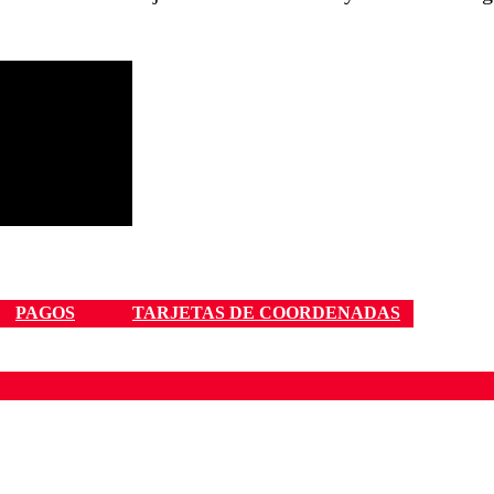
PAGOS
TARJETAS DE COORDENADAS
ados para garantizar un diálogo respetuoso.
Correo