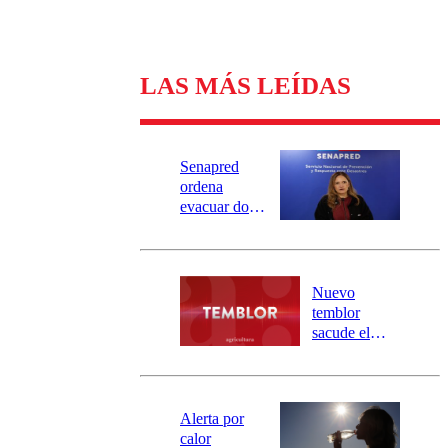
LAS MÁS LEÍDAS
Senapred
ordena
evacuar dos
sectores de
Carahue por
desborde del
río Damas:
Nuevo
activa
temblor
mensajería
sacude el
SAE
norte del país:
revisa la
magnitud y el
epicentro
Alerta por
calor