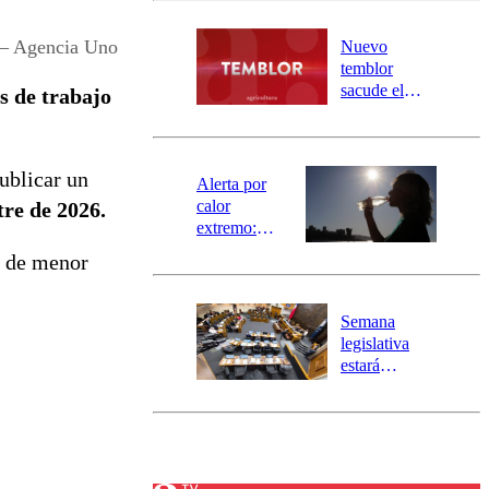
desborde del
río Damas:
– Agencia Uno
Nuevo
activa
temblor
mensajería
sacude el
s de trabajo
SAE
norte del país:
revisa la
magnitud y el
publicar un
epicentro
Alerta por
calor
re de 2026.
extremo:
Senapred
s de menor
activa Alerta
Temprana
Preventiva en
Semana
tres comunas
legislativa
estará
marcada por
el fin de la
tramitación
del proyecto
de