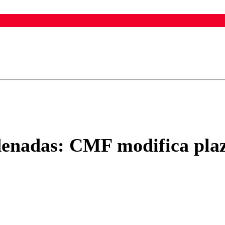
ados para garantizar un diálogo respetuoso.
Correo
Enviar c
denadas: CMF modifica plaz