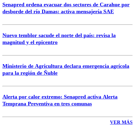
Senapred ordena evacuar dos sectores de Carahue por
Correo
desborde del río Damas: activa mensajería SAE
Nuevo temblor sacude el norte del país: revisa la
magnitud y el epicentro
Enviar comentario
Ministerio de Agricultura declara emergencia agrícola
para la región de Ñuble
Alerta por calor extremo: Senapred activa Alerta
Temprana Preventiva en tres comunas
VER MÁS