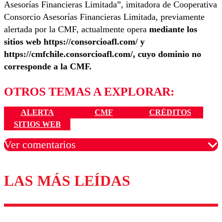
Asesorías Financieras Limitada”, imitadora de Cooperativa
Consorcio Asesorías Financieras Limitada, previamente
alertada por la CMF, actualmente opera
mediante los
sitios web https://consorcioafl.com/ y
https://cmfchile.consorcioafl.com/, cuyo dominio no
corresponde a la CMF.
OTROS TEMAS A EXPLORAR:
ALERTA
CMF
CRÉDITOS
SITIOS WEB
Ver comentarios
LAS MÁS LEÍDAS
Los comentarios son moderados para garantizar un
diálogo respetuoso.
Nombre