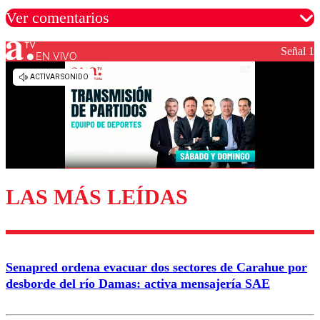
Ver comentarios
Señal 1
EN VIVO
Los comentarios son moderados para garantizar un
diálogo respetuoso.
Nombre
Correo
LAS MÁS LEÍDAS
Enviar comentario
Senapred ordena evacuar dos sectores de Carahue por
desborde del río Damas: activa mensajería SAE