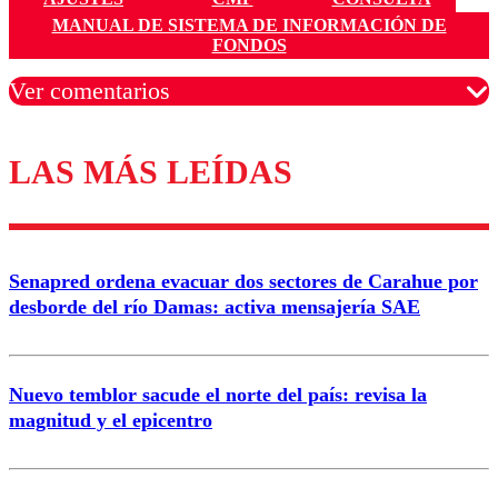
MANUAL DE SISTEMA DE INFORMACIÓN DE
FONDOS
Ver comentarios
LAS MÁS LEÍDAS
Los comentarios son moderados para garantizar un
diálogo respetuoso.
Nombre
Senapred ordena evacuar dos sectores de Carahue por
Correo
desborde del río Damas: activa mensajería SAE
Nuevo temblor sacude el norte del país: revisa la
magnitud y el epicentro
Enviar comentario