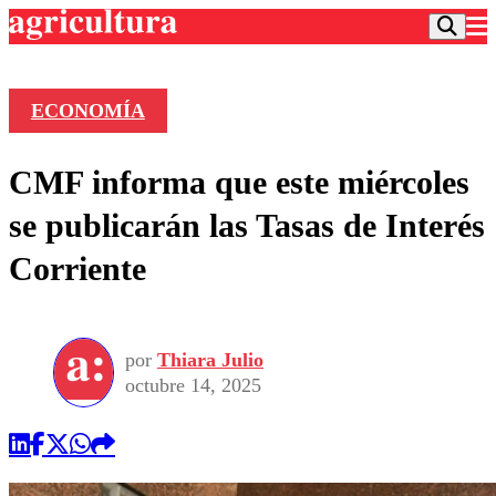
ECONOMÍA
Podcast
CMF informa que este miércoles
Frecuencias
Agricultura TV
se publicarán las Tasas de Interés
Deportes
Corriente
Entretención
Colo Colo
Noticias
Motor
Vida Social
Otros Deportes
Dato Practico
Publicaciones en medios
por
Thiara Julio
Seleccion Chilena
Economía
Opinión
octubre 14, 2025
Torneo Internacional
Internacional
Programas
Torneo Nacional
Nacional
Comercial
Universidad Católica
Política
Universidad de Chile
Sustentabilidad