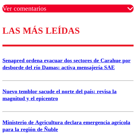
Ver comentarios
LAS MÁS LEÍDAS
Los comentarios son moderados para garantizar un
diálogo respetuoso.
Nombre
Senapred ordena evacuar dos sectores de Carahue por
Correo
desborde del río Damas: activa mensajería SAE
Nuevo temblor sacude el norte del país: revisa la
magnitud y el epicentro
Enviar comentario
Ministerio de Agricultura declara emergencia agrícola
para la región de Ñuble