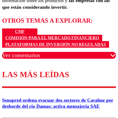
información sobre los productos y
las empresas con las
que están considerando invertir.
OTROS TEMAS A EXPLORAR:
CMF
COMISIÓN PARA EL MERCADO FINANCIERO
PLATAFORMAS DE INVERSIÓN NO REGULADAS
Ver comentarios
LAS MÁS LEÍDAS
Los comentarios son moderados para garantizar un
diálogo respetuoso.
Nombre
Senapred ordena evacuar dos sectores de Carahue por
Correo
desborde del río Damas: activa mensajería SAE