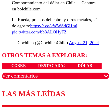
Comportamiento del dólar en Chile. – Captura
en bolchile.com
La Rueda, precios del cobre y otros metales, 21
de agosto:
https://t.co/kWWSdGl1ml
pic.twitter.com/bb8ALOHyFZ
— Cochilco (@CochilcoChile)
August 21, 2024
OTROS TEMAS A EXPLORAR:
COBRE
DESTACADA9
DÓLAR
Ver comentarios
LAS MÁS LEÍDAS
Los comentarios son moderados para garantizar un
diálogo respetuoso.
Nombre