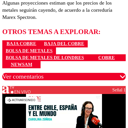
Algunas proyecciones estiman que los precios de los
metales seguirán cayendo, de acuerdo a la correduría
Marex Spectron.
OTROS TEMAS A EXPLORAR:
BAJA COBRE
BAJA DEL COBRE
BOLSA DE METALES
BOLSA DE METALES DE LONDRES
COBRE
NEWSAM
Ver comentarios
Señal 1
EN VIVO
Los comentarios son moderados para garantizar un
diálogo respetuoso.
Nombre
Correo