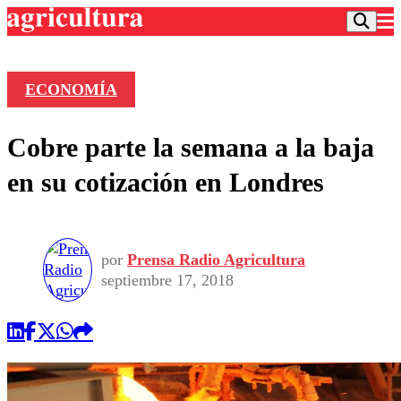
ECONOMÍA
Podcast
Cobre parte la semana a la baja
Frecuencias
Agricultura TV
en su cotización en Londres
Deportes
Entretención
Colo Colo
Noticias
Motor
por
Prensa Radio Agricultura
Vida Social
Otros Deportes
Dato Practico
septiembre 17, 2018
Publicaciones en medios
Seleccion Chilena
Economía
Opinión
Torneo Internacional
Internacional
Programas
Torneo Nacional
Nacional
Comercial
Universidad Católica
Política
Universidad de Chile
Sustentabilidad