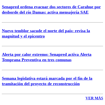
Senapred ordena evacuar dos sectores de Carahue por
Correo
desborde del río Damas: activa mensajería SAE
Nuevo temblor sacude el norte del país: revisa la
magnitud y el epicentro
Enviar comentario
Alerta por calor extremo: Senapred activa Alerta
Temprana Preventiva en tres comunas
Semana legislativa estará marcada por el fin de la
tramitación del proyecto de reconstrucción
VER MÁS