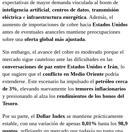
expectativas de mayor demanda vinculada al boom de
inteligencia artificial
,
centros de datos
,
transmisión
eléctrica
e
infraestructura energética
. Además, el
aumento de importaciones de cobre hacia
Estados Unidos
antes de eventuales aranceles mantiene preocupaciones
sobre una
oferta global más ajustada
.
Sin embargo, el avance del cobre es moderado porque el
mercado sigue cauteloso ante las dificultades en las
conversaciones de paz entre Estados Unidos e Irán
, lo
que sugiere que el
conflicto en Medio Oriente
podría
extenderse. Este escenario ha impulsado el
petróleo cerca
de 3%
, elevando nuevamente los
temores inflacionarios
y presionando al alza los
rendimientos de los bonos del
Tesoro
.
Por su parte, el
Dollar Index
se mantiene prácticamente
estable, con una variación de apenas
0,01%
hasta los
98,9
puntos
, reflejando un mercado que todavía no toma una