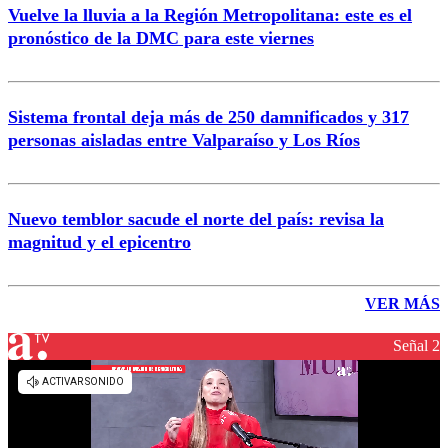
Vuelve la lluvia a la Región Metropolitana: este es el
pronóstico de la DMC para este viernes
Sistema frontal deja más de 250 damnificados y 317
personas aisladas entre Valparaíso y Los Ríos
Nuevo temblor sacude el norte del país: revisa la
magnitud y el epicentro
VER MÁS
Señal 2