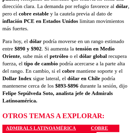
dirección clara. La demanda por refugio favorece al
dólar
,
pero el
cobre estable
y la cautela previa al dato de
inflación PCE en Estados Unidos
limitan movimientos
más fuertes.
Para hoy, el
dólar
podría moverse en un rango estimado
entre
$890 y $902
. Si aumenta la
tensión en Medio
Oriente
, sube más el
petróleo
o el
dólar global
recupera
fuerza, el
tipo de cambio
podría acercarse a la parte alta
del rango. En cambio, si el
cobre
mantiene soporte y el
Dollar Index
sigue lateral, el
dólar en Chile
podría
mantenerse cerca de los
$893-$896
durante la sesión, dijo
Felipe Sepúlveda Soto, a
nalista jefe de Admirals
Latinoamérica.
OTROS TEMAS A EXPLORAR:
ADMIRALS LATINOAMÉRICA
COBRE