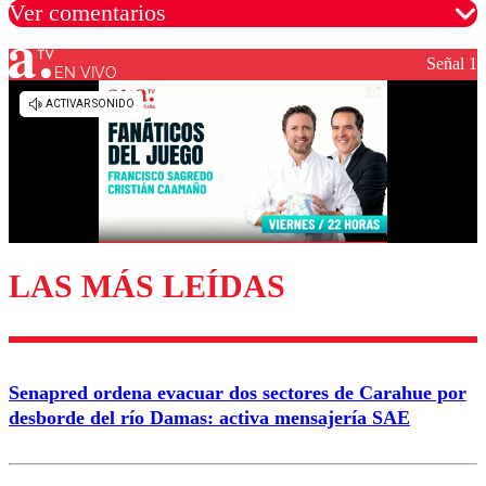
Ver comentarios
Señal 1
EN VIVO
Los comentarios son moderados para garantizar un
diálogo respetuoso.
Nombre
Correo
LAS MÁS LEÍDAS
Enviar comentario
Senapred ordena evacuar dos sectores de Carahue por
desborde del río Damas: activa mensajería SAE