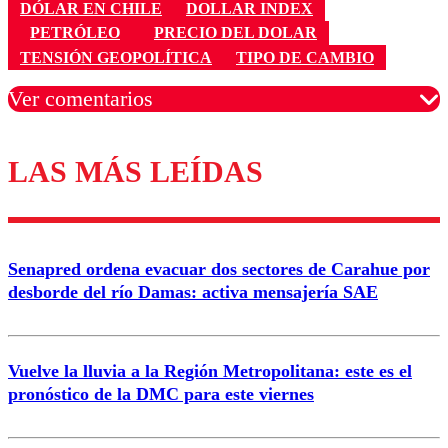
DÓLAR EN CHILE
DOLLAR INDEX
PETRÓLEO
PRECIO DEL DOLAR
TENSIÓN GEOPOLÍTICA
TIPO DE CAMBIO
Ver comentarios
LAS MÁS LEÍDAS
Los comentarios son moderados para garantizar un
diálogo respetuoso.
Nombre
Senapred ordena evacuar dos sectores de Carahue por
Correo
desborde del río Damas: activa mensajería SAE
Vuelve la lluvia a la Región Metropolitana: este es el
pronóstico de la DMC para este viernes
Enviar comentario