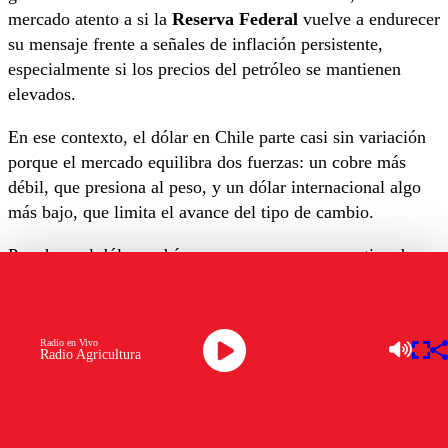
mercado atento a si la
Reserva Federal
vuelve a endurecer
su mensaje frente a señales de inflación persistente,
especialmente si los precios del petróleo se mantienen
elevados.
En ese contexto, el dólar en Chile parte casi sin variación
porque el mercado equilibra dos fuerzas: un cobre más
débil, que presiona al peso, y un dólar internacional algo
más bajo, que limita el avance del tipo de cambio.
Para hoy, el dólar podría moverse en un rango estimado
entre
$889 y $900
. Si el cobre profundiza la corrección o
el dólar global recupera fuerza, podría acercarse
nuevamente a la zona de
$897-$900
; pero si mejora el
Radio en Vivo
apetito por riesgo y el
Dollar Index
mantiene su retroceso,
Radio Agricultura
el tipo de cambio podría buscar niveles bajo los
$892
, dijo
Felipe Sepúlveda Soto, analista jefe de Admirals
Latinoamérica.