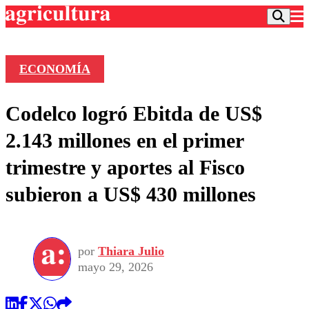
ECONOMÍA
Podcast
Codelco logró Ebitda de US$
Frecuencias
Agricultura TV
2.143 millones en el primer
Deportes
trimestre y aportes al Fisco
Entretención
Colo Colo
Noticias
subieron a US$ 430 millones
Motor
Vida Social
Otros Deportes
Dato Practico
Publicaciones en medios
Seleccion Chilena
Economía
Opinión
Torneo Internacional
Internacional
por
Thiara Julio
Programas
Torneo Nacional
Nacional
mayo 29, 2026
Comercial
Universidad Católica
Política
Universidad de Chile
Sustentabilidad