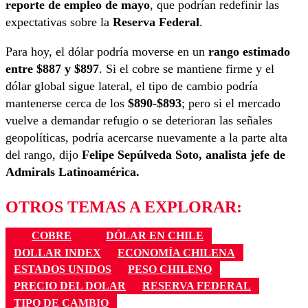
reporte de empleo de mayo
, que podrían redefinir las
expectativas sobre la
Reserva Federal
.
Para hoy, el dólar podría moverse en un
rango estimado
entre $887 y $897
. Si el cobre se mantiene firme y el
dólar global sigue lateral, el tipo de cambio podría
mantenerse cerca de los
$890-$893
; pero si el mercado
vuelve a demandar refugio o se deterioran las señales
geopolíticas, podría acercarse nuevamente a la parte alta
del rango, dijo
Felipe Sepúlveda Soto, a
nalista jefe de
Admirals Latinoamérica.
OTROS TEMAS A EXPLORAR:
COBRE
DÓLAR EN CHILE
DOLLAR INDEX
ECONOMÍA CHILENA
ESTADOS UNIDOS
PESO CHILENO
PRECIO DEL DOLAR
RESERVA FEDERAL
TIPO DE CAMBIO