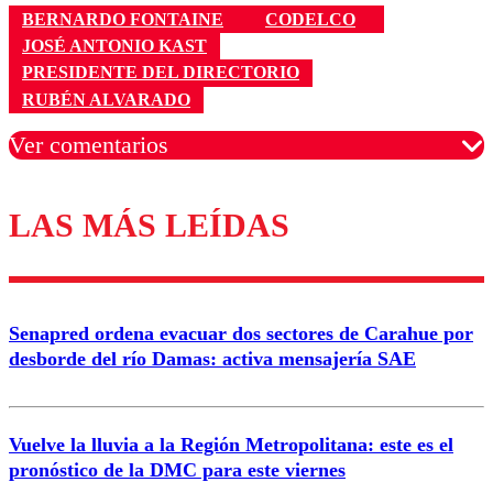
BERNARDO FONTAINE
CODELCO
JOSÉ ANTONIO KAST
PRESIDENTE DEL DIRECTORIO
RUBÉN ALVARADO
Ver comentarios
LAS MÁS LEÍDAS
Los comentarios son moderados para garantizar un
diálogo respetuoso.
Nombre
Senapred ordena evacuar dos sectores de Carahue por
Correo
desborde del río Damas: activa mensajería SAE
Vuelve la lluvia a la Región Metropolitana: este es el
pronóstico de la DMC para este viernes
Enviar comentario