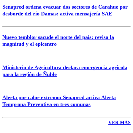
Senapred ordena evacuar dos sectores de Carahue por
Correo
desborde del río Damas: activa mensajería SAE
Nuevo temblor sacude el norte del país: revisa la
magnitud y el epicentro
Enviar comentario
Ministerio de Agricultura declara emergencia agrícola
para la región de Ñuble
Alerta por calor extremo: Senapred activa Alerta
Temprana Preventiva en tres comunas
VER MÁS