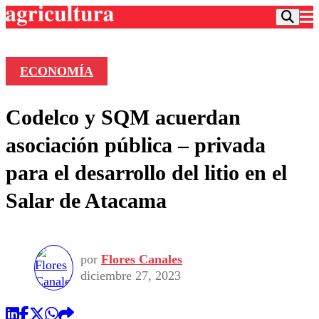
ECONOMÍA
Podcast
Codelco y SQM acuerdan
Frecuencias
Agricultura TV
asociación pública – privada
Deportes
para el desarrollo del litio en el
Entretención
Colo Colo
Noticias
Salar de Atacama
Motor
Vida Social
Otros Deportes
Dato Practico
Publicaciones en medios
Seleccion Chilena
Economía
Opinión
Torneo Internacional
Internacional
por
Flores Canales
Programas
Torneo Nacional
Nacional
diciembre 27, 2023
Comercial
Universidad Católica
Política
Universidad de Chile
Sustentabilidad