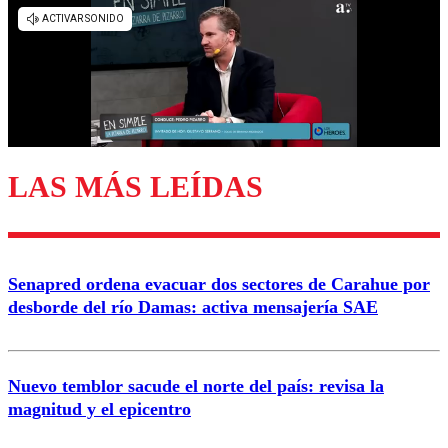
Los comentarios son moderados para garantizar un
diálogo respetuoso.
Nombre
Correo
LAS MÁS LEÍDAS
Enviar comentario
Senapred ordena evacuar dos sectores de Carahue por
desborde del río Damas: activa mensajería SAE
Nuevo temblor sacude el norte del país: revisa la
magnitud y el epicentro