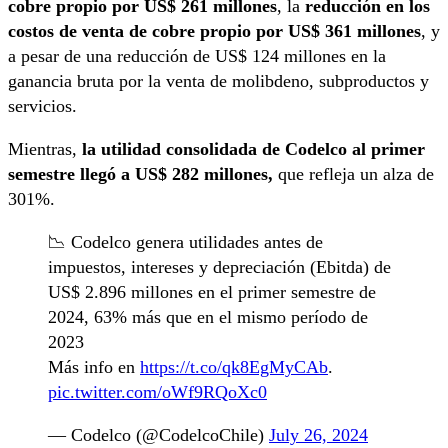
cobre propio por US$ 261 millones
, la
reducción en los
costos de venta de cobre propio por US$ 361 millones
, y
a pesar de una reducción de US$ 124 millones en la
ganancia bruta por la venta de molibdeno, subproductos y
servicios.
Mientras,
la utilidad consolidada de Codelco al primer
semestre llegó a US$ 282 millones,
que refleja un alza de
301%.
📉 Codelco genera utilidades antes de
impuestos, intereses y depreciación (Ebitda) de
US$ 2.896 millones en el primer semestre de
2024, 63% más que en el mismo período de
2023
Más info en
https://t.co/qk8EgMyCAb
.
pic.twitter.com/oWf9RQoXc0
— Codelco (@CodelcoChile)
July 26, 2024