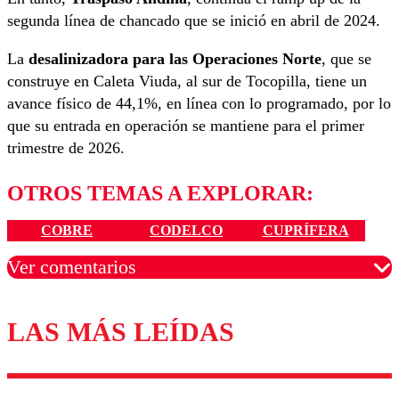
segunda línea de chancado que se inició en abril de 2024.
La
desalinizadora para las Operaciones Norte
, que se
construye en Caleta Viuda, al sur de Tocopilla, tiene un
avance físico de 44,1%, en línea con lo programado, por lo
que su entrada en operación se mantiene para el primer
trimestre de 2026.
OTROS TEMAS A EXPLORAR:
COBRE
CODELCO
CUPRÍFERA
Ver comentarios
LAS MÁS LEÍDAS
Los comentarios son moderados para garantizar un
diálogo respetuoso.
Nombre