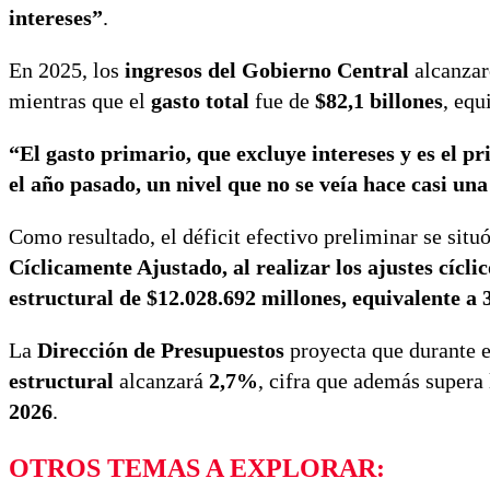
intereses”
.
En 2025, los
ingresos del Gobierno Central
alcanza
mientras que el
gasto total
fue de
$82,1 billones
, equ
“El gasto primario, que excluye intereses y es el pr
el año pasado, un nivel que no se veía hace casi un
Como resultado, el déficit efectivo preliminar se situ
Cíclicamente Ajustado, al realizar los ajustes cícli
estructural de $12.028.692 millones, equivalente a 
La
Dirección de Presupuestos
proyecta que durante e
estructural
alcanzará
2,7%
, cifra que además supera
2026
.
OTROS TEMAS A EXPLORAR: