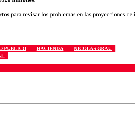
rtos
para revisar los problemas en las proyecciones de 
O PUBLICO
HACIENDA
NICOLÁS GRAU
AL
ados para garantizar un diálogo respetuoso.
Correo