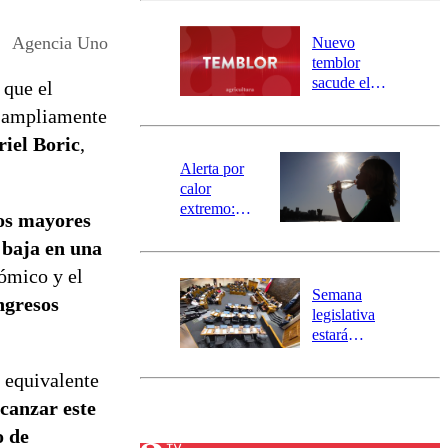
desborde del
río Damas:
Agencia Uno
Nuevo
activa
temblor
mensajería
sacude el
 que el
SAE
norte del país:
a ampliamente
revisa la
iel Boric
,
magnitud y el
epicentro
Alerta por
calor
extremo:
los mayores
Senapred
 baja en una
activa Alerta
Temprana
nómico y el
Preventiva en
Semana
ngresos
tres comunas
legislativa
estará
marcada por
el fin de la
a equivalente
tramitación
lcanzar este
del proyecto
o de
de