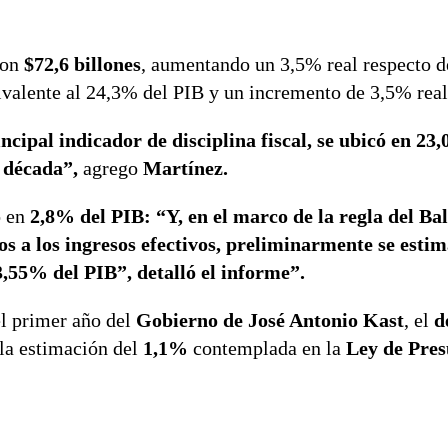
ron
$72,6 billones
, aumentando un 3,5% real respecto d
ivalente al 24,3% del PIB y un incremento de 3,5% real
incipal indicador de disciplina fiscal, se ubicó en 23
a década”,
agrego
Martínez.
ó en
2,8% del PIB: “Y, en el marco de la regla del Ba
cos a los ingresos efectivos, preliminarmente se estim
3,55% del PIB”, detalló el informe”.
l primer año del
Gobierno de José Antonio Kast
, el
d
 la estimación del
1,1%
contemplada en la
Ley de Pres