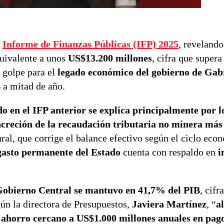
l
Informe de Finanzas Públicas (IFP) 2025
, revelando
quivalente a unos
US$13.200 millones
, cifra que super
o golpe para el
legado económico del gobierno de Gabr
B
a mitad de año.
do en el IFP anterior se explica principalmente por 
concreción de la recaudación tributaria no minera más
ural, que corrige el balance efectivo según el ciclo eco
gasto permanente del Estado
cuenta con respaldo en
i
 Gobierno Central se mantuvo en 41,7% del PIB
, cifr
gún la directora de Presupuestos,
Javiera Martínez
, “
a
un ahorro cercano a US$1.000 millones anuales en pag