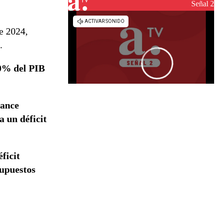
reconstrucción
Señal 2
e 2024,
.
,0% del PIB
lance
a un déficit
éficit
upuestos