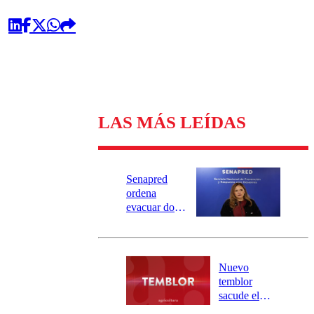
LAS MÁS LEÍDAS
Senapred
ordena
evacuar dos
sectores de
Carahue por
desborde del
río Damas:
Nuevo
activa
temblor
mensajería
sacude el
SAE
norte del país: