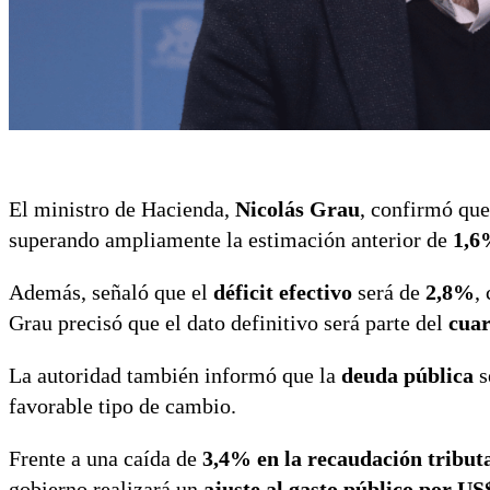
El ministro de Hacienda,
Nicolás Grau
, confirmó que
superando ampliamente la estimación anterior de
1,6
Además, señaló que el
déficit efectivo
será de
2,8%
,
Grau precisó que el dato definitivo será parte del
cuar
La autoridad también informó que la
deuda pública
s
favorable tipo de cambio.
Frente a una caída de
3,4% en la recaudación tribut
gobierno realizará un
ajuste al gasto público por US