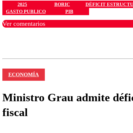
2025
BORIC
DÉFICIT ESTRUCT
GASTO PUBLICO
PIB
Ver comentarios
Los comentarios son moder
Nombre
ECONOMÍA
Ministro Grau admite défic
fiscal