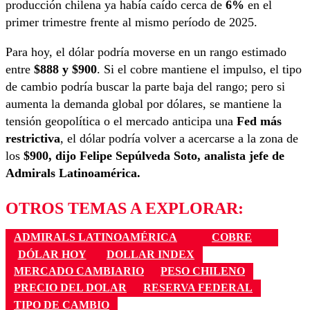
producción chilena ya había caído cerca de
6%
en el
primer trimestre frente al mismo período de 2025.
Para hoy, el dólar podría moverse en un rango estimado
entre
$888 y $900
. Si el cobre mantiene el impulso, el tipo
de cambio podría buscar la parte baja del rango; pero si
aumenta la demanda global por dólares, se mantiene la
tensión geopolítica o el mercado anticipa una
Fed más
restrictiva
, el dólar podría volver a acercarse a la zona de
los
$900, dijo
Felipe Sepúlveda Soto, a
nalista jefe de
Admirals Latinoamérica.
OTROS TEMAS A EXPLORAR:
ADMIRALS LATINOAMÉRICA
COBRE
DÓLAR HOY
DOLLAR INDEX
MERCADO CAMBIARIO
PESO CHILENO
PRECIO DEL DOLAR
RESERVA FEDERAL
TIPO DE CAMBIO