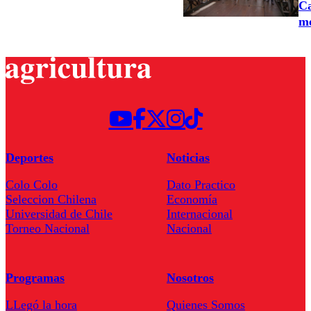
Ca
m
Deportes
Noticias
Colo Colo
Dato Practico
Seleccion Chilena
Economía
Universidad de Chile
Internacional
Torneo Nacional
Nacional
Programas
Nosotros
LLegó la hora
Quienes Somos