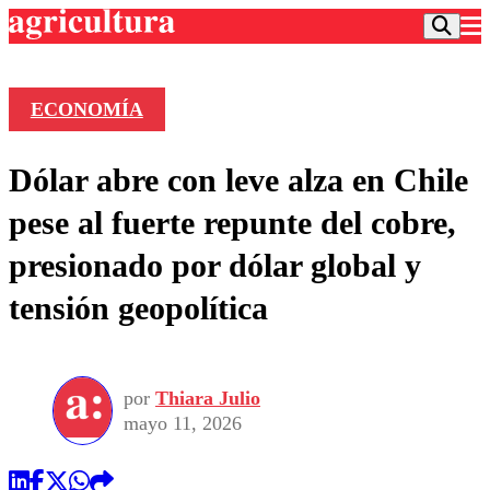
ECONOMÍA
Podcast
Dólar abre con leve alza en Chile
Frecuencias
Agricultura TV
pese al fuerte repunte del cobre,
Deportes
presionado por dólar global y
Entretención
Colo Colo
Noticias
tensión geopolítica
Motor
Vida Social
Otros Deportes
Dato Practico
Publicaciones en medios
Seleccion Chilena
Economía
Opinión
Torneo Internacional
Internacional
por
Thiara Julio
Programas
Torneo Nacional
Nacional
mayo 11, 2026
Comercial
Universidad Católica
Política
Universidad de Chile
Sustentabilidad