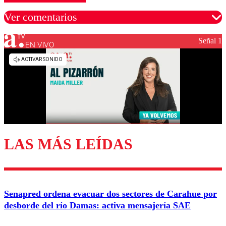
Ver comentarios
Señal 1
EN VIVO
Los comentarios son moderados para garantizar un
diálogo respetuoso.
Nombre
Correo
LAS MÁS LEÍDAS
Enviar comentario
Senapred ordena evacuar dos sectores de Carahue por
desborde del río Damas: activa mensajería SAE