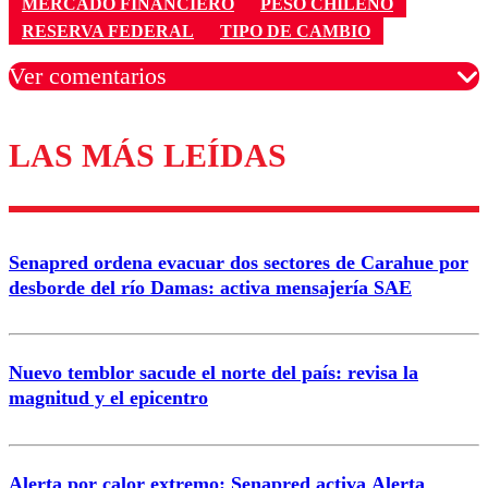
MERCADO FINANCIERO
PESO CHILENO
RESERVA FEDERAL
TIPO DE CAMBIO
Ver comentarios
LAS MÁS LEÍDAS
Los comentarios son moderados para garantizar un
diálogo respetuoso.
Nombre
Senapred ordena evacuar dos sectores de Carahue por
Correo
desborde del río Damas: activa mensajería SAE
Nuevo temblor sacude el norte del país: revisa la
magnitud y el epicentro
Enviar comentario
Alerta por calor extremo: Senapred activa Alerta