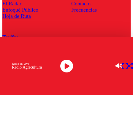
El Radar
Contacto
Enfoqué Público
Frecuencias
Hoja de Ruta
Tarifas
Comercial
Tarifas Servel Radio
Radio en Vivo
Radio Agricultura
Radio en Vivo
TV en Vivo
Descarga la APP