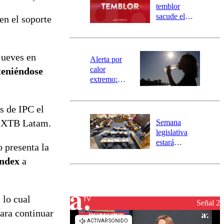
activa
temblor
mensajería
sacude el
en el soporte
SAE
norte del país:
revisa la
magnitud y el
jueves en
epicentro
Alerta por
calor
teniéndose
extremo:
Senapred
activa Alerta
os de IPC el
Temprana
Preventiva en
s XTB Latam.
Semana
tres comunas
legislativa
estará
 presenta la
marcada por
index
a
el fin de la
tramitación
del proyecto
de
, lo cual
reconstrucción
Señal 2
para continuar