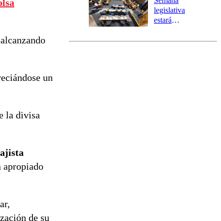
Semana
olsa
tres comunas
legislativa
estará
marcada por
 alcanzando
el fin de la
tramitación
del proyecto
de
preciándose un
reconstrucción
e la divisa
ajista
n apropiado
ar,
ización de su