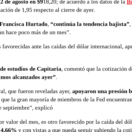
22 de agosto en $9
18,20; de acuerdo a los datos de la
B
iación de 1,95 respecto al cierre de ayer.
 Francisca Hurtado
,
“continúa la tendencia bajista”
,
ban hace poco más de un mes”.
favorecidas ante las caídas del dólar internacional, a
de estudios de Capitaria
, comentó que la cotización d
imos alcanzados ayer”
.
al, que fueron reveladas ayer,
apoyaron una presión b
a que la gran mayoría de miembros de la Fed encuentra
e septiembre”, explicó
r valor del mes, es otro favorecido por la caída del dól
n 4,66%
y con vistas a que pueda seguir subiendo la cot