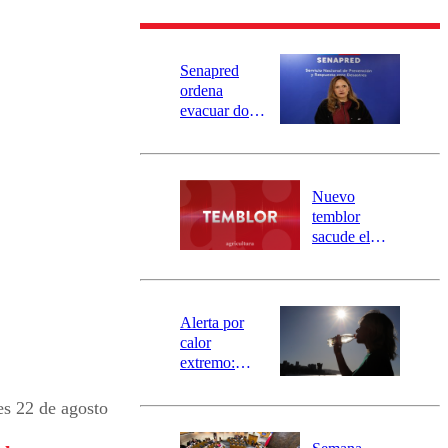
Senapred
ordena
evacuar dos
sectores de
Carahue por
desborde del
río Damas:
Nuevo
activa
temblor
mensajería
sacude el
SAE
norte del país:
revisa la
magnitud y el
epicentro
Alerta por
calor
extremo:
Senapred
activa Alerta
es 22 de agosto
Temprana
Preventiva en