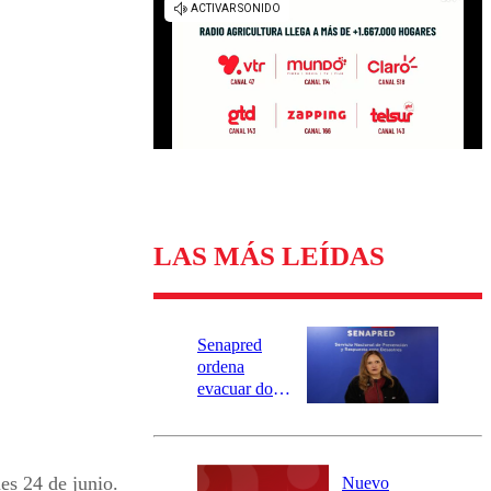
Universidad Católica
Política
Universidad de Chile
Sustentabilidad
LAS MÁS LEÍDAS
Senapred
ordena
evacuar dos
sectores de
Carahue por
desborde del
río Damas:
nes 24 de junio.
Nuevo