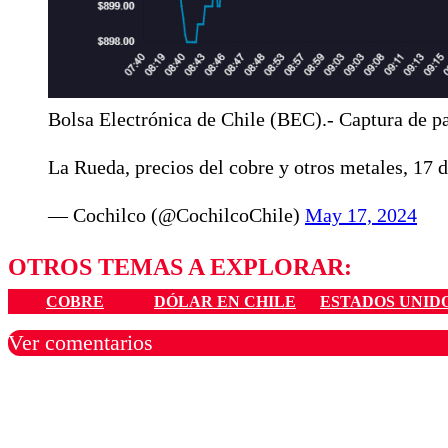
Bolsa Electrónica de Chile (BEC).- Captura de pa
La Rueda, precios del cobre y otros metales, 17 
— Cochilco (@CochilcoChile)
May 17, 2024
OTROS TEMAS A EXPLORAR:
COBRE
DÓLAR EN CHILE
ESTADOS UNID
Ver comentarios
Los comentarios son moder
Nombre