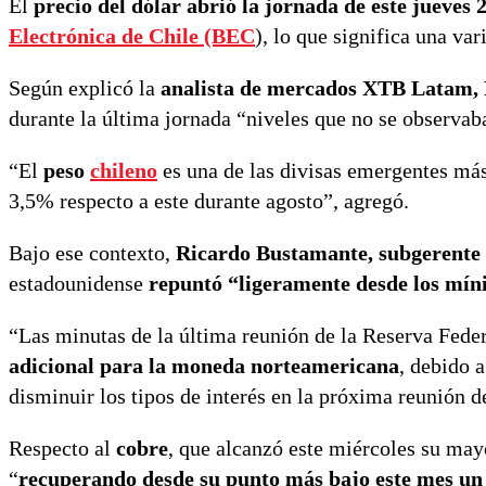
El
precio del dólar abrió la jornada de este jueves 
Electrónica de Chile (BEC
), lo que significa una var
Según explicó la
analista de mercados XTB Latam,
durante la última jornada “niveles que no se observa
“El
peso
chileno
es una de las divisas emergentes más 
3,5% respecto a este durante agosto”, agregó.
Bajo ese contexto,
Ricardo Bustamante, subgerente 
estadounidense
repuntó “ligeramente desde los mín
“Las minutas de la última reunión de la Reserva Feder
adicional para la moneda norteamericana
, debido 
disminuir los tipos de interés en la próxima reunión d
Respecto al
cobre
, que alcanzó este miércoles su mayo
“
recuperando desde su punto más bajo este mes u