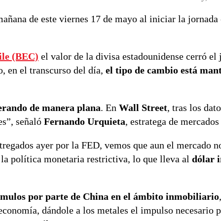
añana de este viernes 17 de mayo al iniciar la jornada 
ile (BEC)
el valor de la divisa estadounidense cerró el 
, en el transcurso del día,
el tipo de cambio está man
perando de manera plana
. En
Wall Street
, tras los dat
es”, señaló
Fernando Urquieta
, estratega de mercado
tregados ayer por la FED, vemos que aun el mercado no
a política monetaria restrictiva, lo que lleva al
dólar 
ímulos por parte de China en el ámbito inmobiliario
u economía, dándole a los metales el impulso necesario 