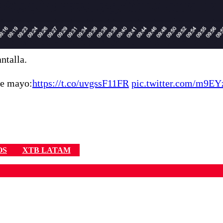
ntalla.
de mayo:
https://t.co/uvgssF11FR
pic.twitter.com/m9EY
OS
XTB LATAM
ados para garantizar un diálogo respetuoso.
Correo