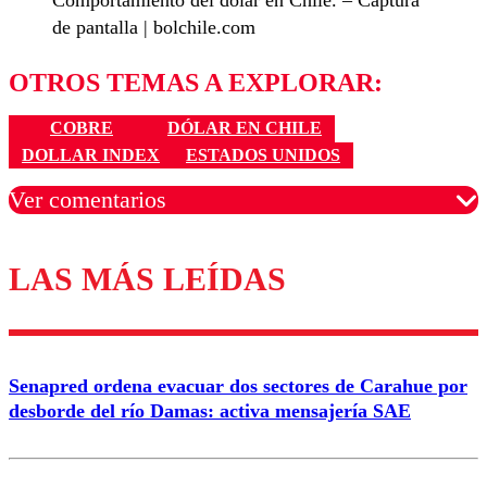
Comportamiento del dólar en Chile. – Captura
de pantalla | bolchile.com
OTROS TEMAS A EXPLORAR:
COBRE
DÓLAR EN CHILE
DOLLAR INDEX
ESTADOS UNIDOS
Ver comentarios
LAS MÁS LEÍDAS
Los comentarios son moderados para garantizar un
diálogo respetuoso.
Nombre
Senapred ordena evacuar dos sectores de Carahue por
Correo
desborde del río Damas: activa mensajería SAE