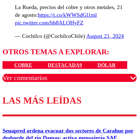
La Rueda, precios del cobre y otros metales, 21
de agosto:
https://t.co/kWWSdGl1ml
pic.twitter.com/bb8ALOHyFZ
— Cochilco (@CochilcoChile)
August 21, 2024
OTROS TEMAS A EXPLORAR:
COBRE
DESTACADA9
DÓLAR
Ver comentarios
LAS MÁS LEÍDAS
Los comentarios son moderados para garantizar un
diálogo respetuoso.
Nombre
Senapred ordena evacuar dos sectores de Carahue por
Correo
desborde del río Damas: activa mensajería SAE