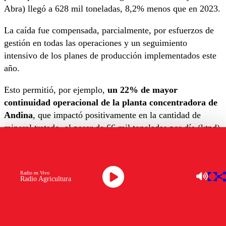
Abra) llegó a 628 mil toneladas, 8,2% menos que en 2023.
La caída fue compensada, parcialmente, por esfuerzos de
gestión en todas las operaciones y un seguimiento
intensivo de los planes de producción implementados este
año.
Esto permitió, por ejemplo,
un 22% de mayor
continuidad operacional de la planta concentradora de
Andina
, que impactó positivamente en la cantidad de
mineral tratado, al pasar de 66 mil toneladas por día (ktpd)
durante los primeros seis meses de 2023 a 80 ktpd este
2024;
un mayor aporte de 15% de la mina subterránea
de la División Chuquicamata
, que llegó a 53 ktpd (contra
Radio en Vivo
46 ktpd en el mismo período del año anterior), sumado a la
Radio Agricultura
mejor ley de mineral de 6% en la
División Gabriela
Mistral
.
“Queremos recuperar la capacidad de cumplir nuestras