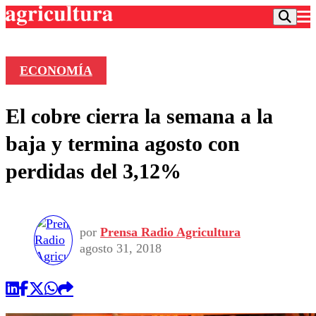
ECONOMÍA
Podcast
El cobre cierra la semana a la
Frecuencias
Agricultura TV
baja y termina agosto con
Deportes
perdidas del 3,12%
Entretención
Colo Colo
Noticias
Motor
Vida Social
Otros Deportes
Dato Practico
Publicaciones en medios
por
Prensa Radio Agricultura
Seleccion Chilena
Economía
Opinión
agosto 31, 2018
Torneo Internacional
Internacional
Programas
Torneo Nacional
Nacional
Comercial
Universidad Católica
Política
Universidad de Chile
Sustentabilidad