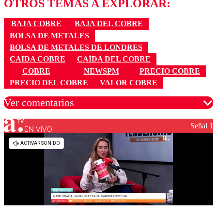
OTROS TEMAS A EXPLORAR:
BAJA COBRE
BAJA DEL COBRE
BOLSA DE METALES
BOLSA DE METALES DE LONDRES
CAIDA COBRE
CAÍDA DEL COBRE
COBRE
NEWSPM
PRECIO COBRE
PRECIO DEL COBRE
VALOR COBRE
Ver comentarios
Señal 1
EN VIVO
Los comentarios son moderados para garantizar un
diálogo respetuoso.
Nombre
Correo