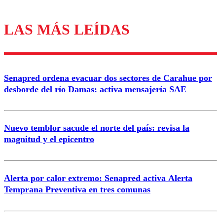
LAS MÁS LEÍDAS
Los comentarios son moderados para garantizar un
diálogo respetuoso.
Nombre
Senapred ordena evacuar dos sectores de Carahue por
Correo
desborde del río Damas: activa mensajería SAE
Nuevo temblor sacude el norte del país: revisa la
magnitud y el epicentro
Enviar comentario
Alerta por calor extremo: Senapred activa Alerta
Temprana Preventiva en tres comunas