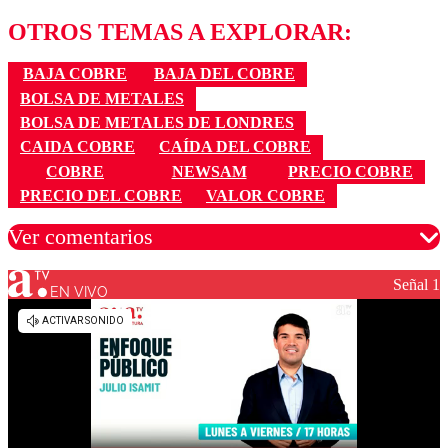
OTROS TEMAS A EXPLORAR:
BAJA COBRE
BAJA DEL COBRE
BOLSA DE METALES
BOLSA DE METALES DE LONDRES
CAIDA COBRE
CAÍDA DEL COBRE
COBRE
NEWSAM
PRECIO COBRE
PRECIO DEL COBRE
VALOR COBRE
Ver comentarios
Señal 1
EN VIVO
Los comentarios son moderados para garantizar un
diálogo respetuoso.
Nombre
Correo