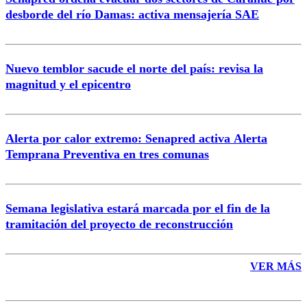
Correo
desborde del río Damas: activa mensajería SAE
Nuevo temblor sacude el norte del país: revisa la
magnitud y el epicentro
Enviar comentario
Alerta por calor extremo: Senapred activa Alerta
Temprana Preventiva en tres comunas
Semana legislativa estará marcada por el fin de la
tramitación del proyecto de reconstrucción
VER MÁS