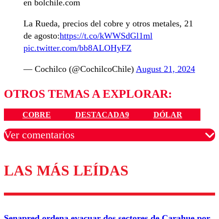
en bolchile.com
La Rueda, precios del cobre y otros metales, 21
de agosto:
https://t.co/kWWSdGl1ml
pic.twitter.com/bb8ALOHyFZ
— Cochilco (@CochilcoChile)
August 21, 2024
OTROS TEMAS A EXPLORAR:
COBRE
DESTACADA9
DÓLAR
Ver comentarios
LAS MÁS LEÍDAS
Los comentarios son moderados para garantizar un
diálogo respetuoso.
Nombre
Senapred ordena evacuar dos sectores de Carahue por