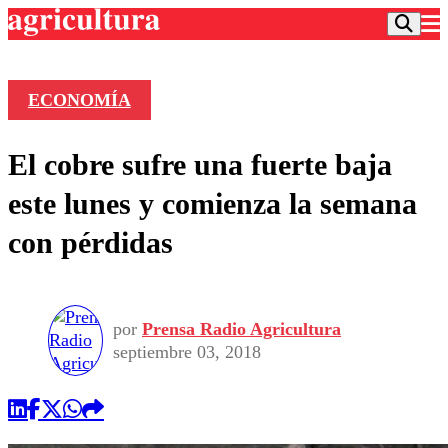
ECONOMÍA
Podcast
El cobre sufre una fuerte baja
Frecuencias
Agricultura TV
este lunes y comienza la semana
Deportes
con pérdidas
Entretención
Colo Colo
Noticias
Motor
Vida Social
Otros Deportes
Dato Practico
Publicaciones en medios
por
Prensa Radio Agricultura
Seleccion Chilena
Economía
Opinión
septiembre 03, 2018
Torneo Internacional
Internacional
Programas
Torneo Nacional
Nacional
Comercial
Universidad Católica
Política
Universidad de Chile
Sustentabilidad