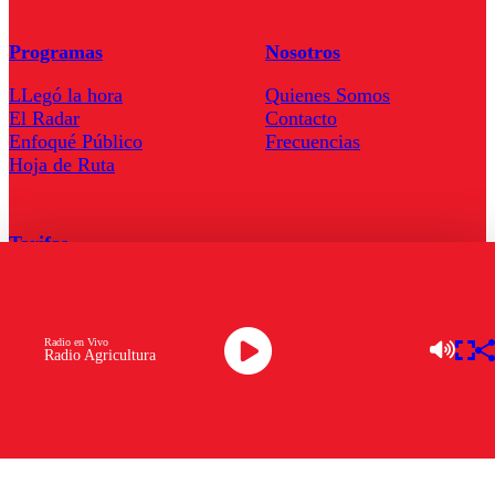
Programas
Nosotros
LLegó la hora
Quienes Somos
El Radar
Contacto
Enfoqué Público
Frecuencias
Hoja de Ruta
Tarifas
Comercial
Tarifas Servel Radio
Radio en Vivo
Radio Agricultura
Radio en Vivo
TV en Vivo
Descarga la APP