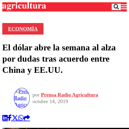
ECONOMÍA
Podcast
El dólar abre la semana al alza
Frecuencias
Agricultura TV
por dudas tras acuerdo entre
Deportes
China y EE.UU.
Entretención
Colo Colo
Noticias
Motor
Vida Social
Otros Deportes
Dato Practico
Publicaciones en medios
por
Prensa Radio Agricultura
Seleccion Chilena
Economía
Opinión
octubre 14, 2019
Torneo Internacional
Internacional
Programas
Torneo Nacional
Nacional
Comercial
Universidad Católica
Política
Universidad de Chile
Sustentabilidad