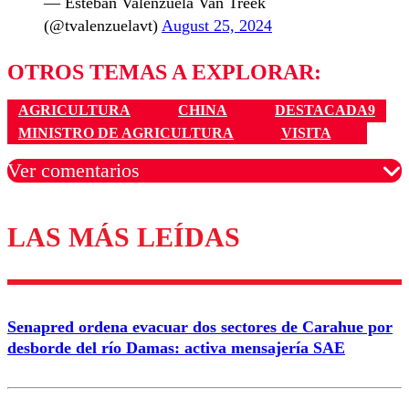
— Esteban Valenzuela Van Treek
(@tvalenzuelavt)
August 25, 2024
OTROS TEMAS A EXPLORAR:
AGRICULTURA
CHINA
DESTACADA9
MINISTRO DE AGRICULTURA
VISITA
Ver comentarios
LAS MÁS LEÍDAS
Los comentarios son moderados para garantizar un
diálogo respetuoso.
Nombre
Senapred ordena evacuar dos sectores de Carahue por
Correo
desborde del río Damas: activa mensajería SAE