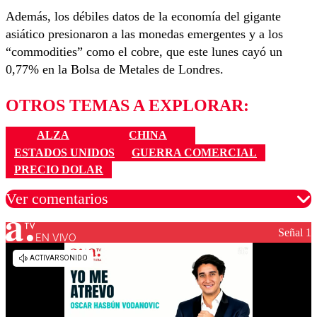
Además, los débiles datos de la economía del gigante
asiático presionaron a las monedas emergentes y a los
“commodities” como el cobre, que este lunes cayó un
0,77% en la Bolsa de Metales de Londres.
OTROS TEMAS A EXPLORAR:
ALZA
CHINA
ESTADOS UNIDOS
GUERRA COMERCIAL
PRECIO DOLAR
Ver comentarios
Señal 1
EN VIVO
Los comentarios son moderados para garantizar un
diálogo respetuoso.
Nombre