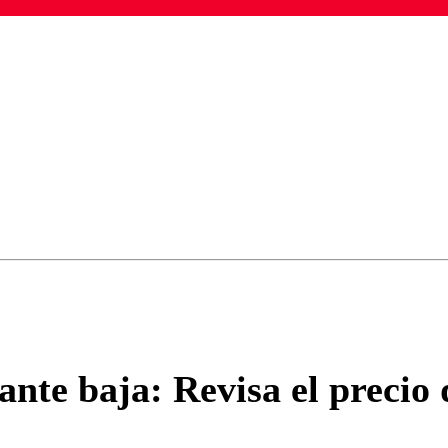
ados para garantizar un diálogo respetuoso.
Correo
Enviar c
ante baja: Revisa el precio 