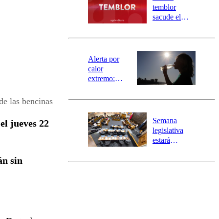
activa
temblor
mensajería
sacude el
SAE
norte del país:
revisa la
magnitud y el
epicentro
Alerta por
calor
extremo:
Senapred
activa Alerta
de las bencinas
Temprana
Preventiva en
Semana
el jueves 22
tres comunas
legislativa
estará
marcada por
n sin
el fin de la
tramitación
del proyecto
de
reconstrucción