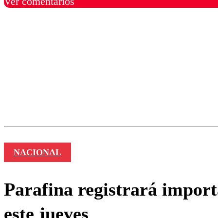
Ver comentarios
Los comentarios son moder
Nombre
NACIONAL
Parafina registrará import
este jueves