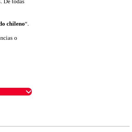
s. De todas
do chileno
“.
encias o