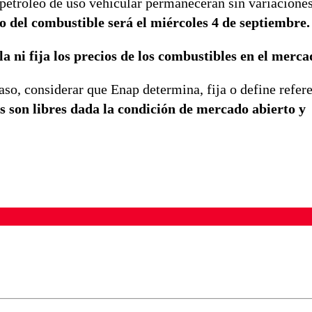
de petróleo de uso vehicular permanecerán sin variacione
o del combustible será el miércoles 4 de septiembre.
la ni fija los precios de los combustibles en el merca
so, considerar que Enap determina, fija o define refer
s son libres dada la condición de mercado abierto y
ados para garantizar un diálogo respetuoso.
Correo