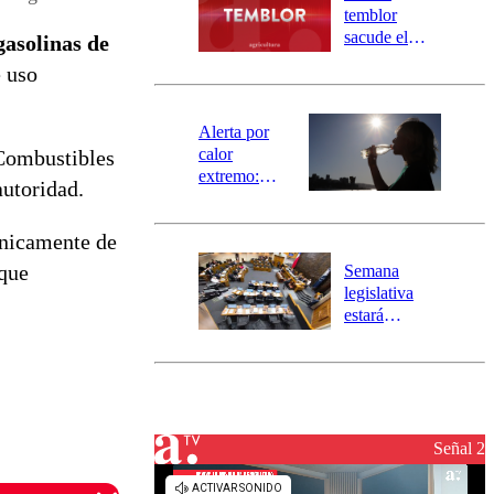
activa
temblor
mensajería
sacude el
gasolinas de
SAE
norte del país:
e uso
revisa la
magnitud y el
epicentro
Alerta por
calor
 Combustibles
extremo:
autoridad.
Senapred
activa Alerta
únicamente de
Temprana
Preventiva en
 que
Semana
tres comunas
legislativa
estará
marcada por
el fin de la
tramitación
del proyecto
de
reconstrucción
Señal 2