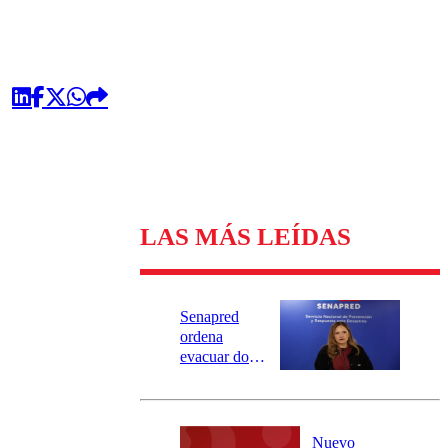
LAS MÁS LEÍDAS
Senapred
ordena
evacuar dos
sectores de
Carahue por
desborde del
río Damas:
Nuevo