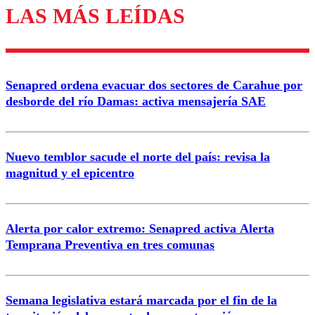
LAS MÁS LEÍDAS
Los comentarios son moderados para garantizar un
diálogo respetuoso.
Nombre
Senapred ordena evacuar dos sectores de Carahue por
Correo
desborde del río Damas: activa mensajería SAE
Nuevo temblor sacude el norte del país: revisa la
magnitud y el epicentro
Enviar comentario
Alerta por calor extremo: Senapred activa Alerta
Temprana Preventiva en tres comunas
Semana legislativa estará marcada por el fin de la