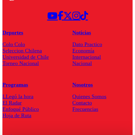
Deportes
Noticias
Colo Colo
Dato Practico
Seleccion Chilena
Economía
Universidad de Chile
Internacional
Torneo Nacional
Nacional
Programas
Nosotros
LLegó la hora
Quienes Somos
El Radar
Contacto
Enfoqué Público
Frecuencias
Hoja de Ruta