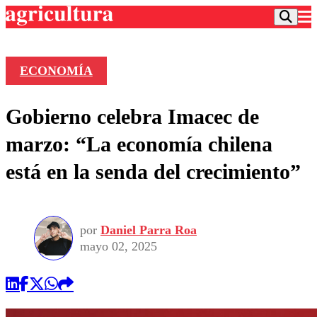
ECONOMÍA
Podcast
Gobierno celebra Imacec de
Frecuencias
Agricultura TV
marzo: “La economía chilena
Deportes
está en la senda del crecimiento”
Entretención
Colo Colo
Noticias
Motor
Vida Social
Otros Deportes
Dato Practico
Publicaciones en medios
por
Daniel Parra Roa
Seleccion Chilena
Economía
Opinión
mayo 02, 2025
Torneo Internacional
Internacional
Programas
Torneo Nacional
Nacional
Comercial
Universidad Católica
Política
Universidad de Chile
Sustentabilidad