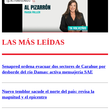
diálogo respetuoso.
Nombre
Correo
LAS MÁS LEÍDAS
Enviar comentario
Senapred ordena evacuar dos sectores de Carahue por
desborde del río Damas: activa mensajería SAE
Nuevo temblor sacude el norte del país: revisa la
magnitud y el epicentro