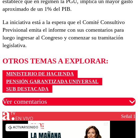
establece que en régimen la PGU, implica un mayor gasto
aproximado de un 1% del PIB.
La iniciativa está a la espera que el Comité Consultivo
Previsional emita el informe con sus comentarios para
luego ingresar al Congreso y comenzar su tramitación
legislativa.
OTROS TEMAS A EXPLORAR:
MINISTERIO DE HACIENDA
PENSIÓN GARANTIZADA UNIVERSAL
SUB DESTACADA
Ver comentarios
Señal 1
EN VIVO
Los comentarios son moderados para garantizar un
diálogo respetuoso.
Nombre