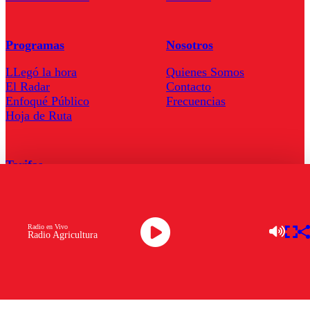
Programas
Nosotros
LLegó la hora
Quienes Somos
El Radar
Contacto
Enfoqué Público
Frecuencias
Hoja de Ruta
Tarifas
Comercial
Tarifas Servel Radio
Radio en Vivo
Radio Agricultura
Radio en Vivo
TV en Vivo
Descarga la APP