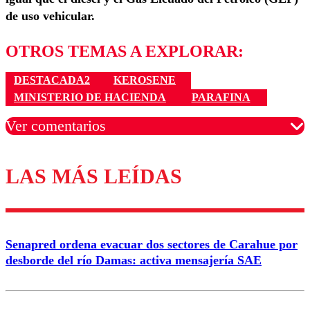
de uso vehicular.
OTROS TEMAS A EXPLORAR:
DESTACADA2
KEROSENE
MINISTERIO DE HACIENDA
PARAFINA
Ver comentarios
LAS MÁS LEÍDAS
Los comentarios son moderados para garantizar un
diálogo respetuoso.
Nombre
Senapred ordena evacuar dos sectores de Carahue por
Correo
desborde del río Damas: activa mensajería SAE