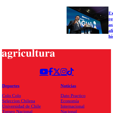
Ex
re
as
al
hí
Deportes
Noticias
Colo Colo
Dato Practico
Seleccion Chilena
Economía
Universidad de Chile
Internacional
Torneo Nacional
Nacional