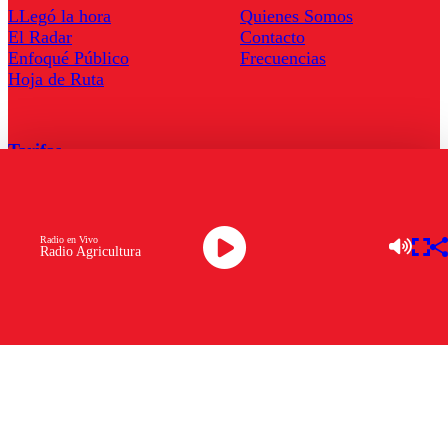
LLegó la hora
Quienes Somos
El Radar
Contacto
Enfoqué Público
Frecuencias
Hoja de Ruta
Tarifas
Comercial
Tarifas Servel Radio
Radio en Vivo
Radio Agricultura
Radio en Vivo
TV en Vivo
Descarga la APP