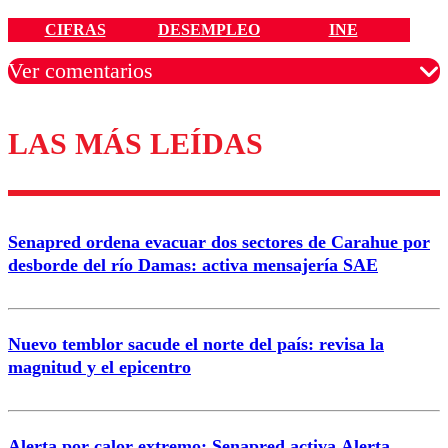
CIFRAS
DESEMPLEO
INE
Ver comentarios
LAS MÁS LEÍDAS
Los comentarios son moderados para garantizar un
diálogo respetuoso.
Nombre
Senapred ordena evacuar dos sectores de Carahue por
Correo
desborde del río Damas: activa mensajería SAE
Nuevo temblor sacude el norte del país: revisa la
magnitud y el epicentro
Enviar comentario
Alerta por calor extremo: Senapred activa Alerta