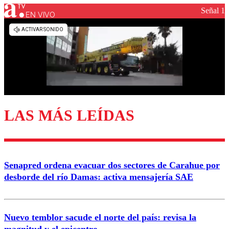
Señal 1
EN VIVO
Los comentarios son moderados para garantizar un
diálogo respetuoso.
Nombre
Correo
LAS MÁS LEÍDAS
Enviar comentario
Senapred ordena evacuar dos sectores de Carahue por
desborde del río Damas: activa mensajería SAE
Nuevo temblor sacude el norte del país: revisa la