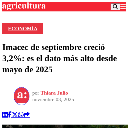
ECONOMÍA
Podcast
Imacec de septiembre creció
Frecuencias
Agricultura TV
3,2%: es el dato más alto desde
Deportes
mayo de 2025
Entretención
Colo Colo
Noticias
Motor
Vida Social
Otros Deportes
Dato Practico
Publicaciones en medios
por
Thiara Julio
Seleccion Chilena
Economía
Opinión
noviembre 03, 2025
Torneo Internacional
Internacional
Programas
Torneo Nacional
Nacional
Comercial
Universidad Católica
Política
Universidad de Chile
Sustentabilidad